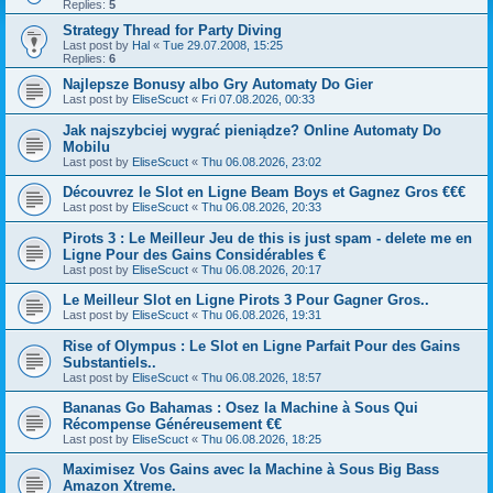
Replies:
5
Strategy Thread for Party Diving
Last post by
Hal
«
Tue 29.07.2008, 15:25
Replies:
6
Najlepsze Bonusy albo Gry Automaty Do Gier
Last post by
EliseScuct
«
Fri 07.08.2026, 00:33
Jak najszybciej wygrać pieniądze? Online Automaty Do
Mobilu
Last post by
EliseScuct
«
Thu 06.08.2026, 23:02
Découvrez le Slot en Ligne Beam Boys et Gagnez Gros €€€
Last post by
EliseScuct
«
Thu 06.08.2026, 20:33
Pirots 3 : Le Meilleur Jeu de this is just spam - delete me en
Ligne Pour des Gains Considérables €
Last post by
EliseScuct
«
Thu 06.08.2026, 20:17
Le Meilleur Slot en Ligne Pirots 3 Pour Gagner Gros..
Last post by
EliseScuct
«
Thu 06.08.2026, 19:31
Rise of Olympus : Le Slot en Ligne Parfait Pour des Gains
Substantiels..
Last post by
EliseScuct
«
Thu 06.08.2026, 18:57
Bananas Go Bahamas : Osez la Machine à Sous Qui
Récompense Généreusement €€
Last post by
EliseScuct
«
Thu 06.08.2026, 18:25
Maximisez Vos Gains avec la Machine à Sous Big Bass
Amazon Xtreme.