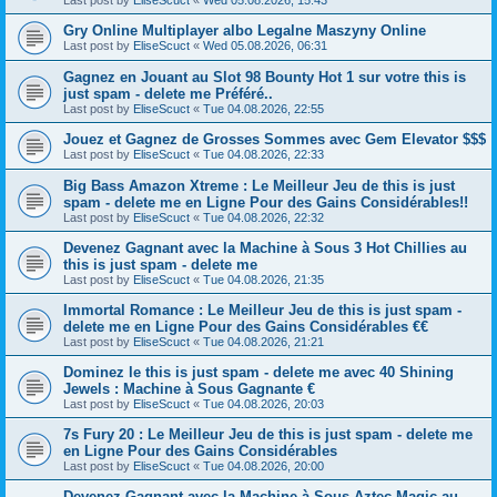
Gry Online Multiplayer albo Legalne Maszyny Online
Last post by
EliseScuct
«
Wed 05.08.2026, 06:31
Gagnez en Jouant au Slot 98 Bounty Hot 1 sur votre this is
just spam - delete me Préféré..
Last post by
EliseScuct
«
Tue 04.08.2026, 22:55
Jouez et Gagnez de Grosses Sommes avec Gem Elevator $$$
Last post by
EliseScuct
«
Tue 04.08.2026, 22:33
Big Bass Amazon Xtreme : Le Meilleur Jeu de this is just
spam - delete me en Ligne Pour des Gains Considérables!!
Last post by
EliseScuct
«
Tue 04.08.2026, 22:32
Devenez Gagnant avec la Machine à Sous 3 Hot Chillies au
this is just spam - delete me
Last post by
EliseScuct
«
Tue 04.08.2026, 21:35
Immortal Romance : Le Meilleur Jeu de this is just spam -
delete me en Ligne Pour des Gains Considérables €€
Last post by
EliseScuct
«
Tue 04.08.2026, 21:21
Dominez le this is just spam - delete me avec 40 Shining
Jewels : Machine à Sous Gagnante €
Last post by
EliseScuct
«
Tue 04.08.2026, 20:03
7s Fury 20 : Le Meilleur Jeu de this is just spam - delete me
en Ligne Pour des Gains Considérables
Last post by
EliseScuct
«
Tue 04.08.2026, 20:00
Devenez Gagnant avec la Machine à Sous Aztec Magic au