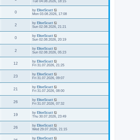
Tue 04.08.2026, 18:15
by
EliseScuct
0
Mon 03.08.2026, 17:08
by
EliseScuct
2
Sun 02.08.2026, 21:21
by
EliseScuct
0
Sun 02.08.2026, 20:19
by
EliseScuct
2
Sun 02.08.2026, 05:23
by
EliseScuct
12
Fri 31.07.2026, 21:25
by
EliseScuct
23
Fri 31.07.2026, 09:07
by
EliseScuct
21
Fri 31.07.2026, 08:00
by
EliseScuct
26
Fri 31.07.2026, 07:32
by
EliseScuct
19
Thu 30.07.2026, 23:49
by
EliseScuct
26
Wed 29.07.2026, 21:15
by
EliseScuct