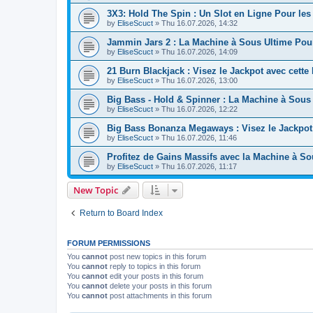
3X3: Hold The Spin : Un Slot en Ligne Pour les
by
EliseScuct
» Thu 16.07.2026, 14:32
Jammin Jars 2 : La Machine à Sous Ultime Po
by
EliseScuct
» Thu 16.07.2026, 14:09
21 Burn Blackjack : Visez le Jackpot avec cett
by
EliseScuct
» Thu 16.07.2026, 13:00
Big Bass - Hold & Spinner : La Machine à Sou
by
EliseScuct
» Thu 16.07.2026, 12:22
Big Bass Bonanza Megaways : Visez le Jackpot
by
EliseScuct
» Thu 16.07.2026, 11:46
Profitez de Gains Massifs avec la Machine à S
by
EliseScuct
» Thu 16.07.2026, 11:17
New Topic
Return to Board Index
FORUM PERMISSIONS
You
cannot
post new topics in this forum
You
cannot
reply to topics in this forum
You
cannot
edit your posts in this forum
You
cannot
delete your posts in this forum
You
cannot
post attachments in this forum