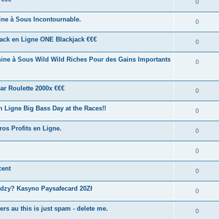
0
hine à Sous Incontournable.
0
jack en Ligne ONE Blackjack €€€
0
chine à Sous Wild Wild Riches Pour des Gains Importants
0
ar Roulette 2000x €€€
0
Ligne Big Bass Day at the Races!!
0
ros Profits en Ligne.
0
0
cent
0
ędzy? Kasyno Paysafecard 20Zł
0
s au this is just spam - delete me.
0