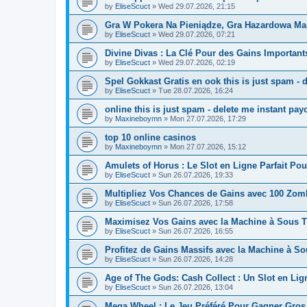
by
EliseScuct
» Wed 29.07.2026, 21:15
Gra W Pokera Na Pieniądze, Gra Hazardowa M
by
EliseScuct
» Wed 29.07.2026, 07:21
Divine Divas : La Clé Pour des Gains Importants
by
EliseScuct
» Wed 29.07.2026, 02:19
Spel Gokkast Gratis en ook this is just spam - 
by
EliseScuct
» Tue 28.07.2026, 16:24
online this is just spam - delete me instant pay
by
Maxineboymn
» Mon 27.07.2026, 17:29
top 10 online casinos
by
Maxineboymn
» Mon 27.07.2026, 15:12
Amulets of Horus : Le Slot en Ligne Parfait Pou
by
EliseScuct
» Sun 26.07.2026, 19:33
Multipliez Vos Chances de Gains avec 100 Zom
by
EliseScuct
» Sun 26.07.2026, 17:58
Maximisez Vos Gains avec la Machine à Sous 
by
EliseScuct
» Sun 26.07.2026, 16:55
Profitez de Gains Massifs avec la Machine à So
by
EliseScuct
» Sun 26.07.2026, 14:28
Age of The Gods: Cash Collect : Un Slot en Lig
by
EliseScuct
» Sun 26.07.2026, 13:04
Mega Wheel : Le Jeu Préféré Pour Gagner Gros