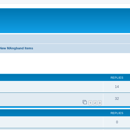
New MAngband Items
ed search
REPLIES
14
32
1
2
3
REPLIES
0