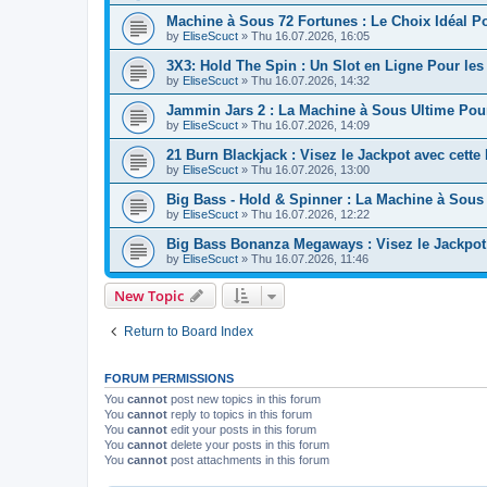
Machine à Sous 72 Fortunes : Le Choix Idéal
by
EliseScuct
» Thu 16.07.2026, 16:05
3X3: Hold The Spin : Un Slot en Ligne Pour les
by
EliseScuct
» Thu 16.07.2026, 14:32
Jammin Jars 2 : La Machine à Sous Ultime Po
by
EliseScuct
» Thu 16.07.2026, 14:09
21 Burn Blackjack : Visez le Jackpot avec cett
by
EliseScuct
» Thu 16.07.2026, 13:00
Big Bass - Hold & Spinner : La Machine à Sou
by
EliseScuct
» Thu 16.07.2026, 12:22
Big Bass Bonanza Megaways : Visez le Jackpot
by
EliseScuct
» Thu 16.07.2026, 11:46
New Topic
Return to Board Index
FORUM PERMISSIONS
You
cannot
post new topics in this forum
You
cannot
reply to topics in this forum
You
cannot
edit your posts in this forum
You
cannot
delete your posts in this forum
You
cannot
post attachments in this forum