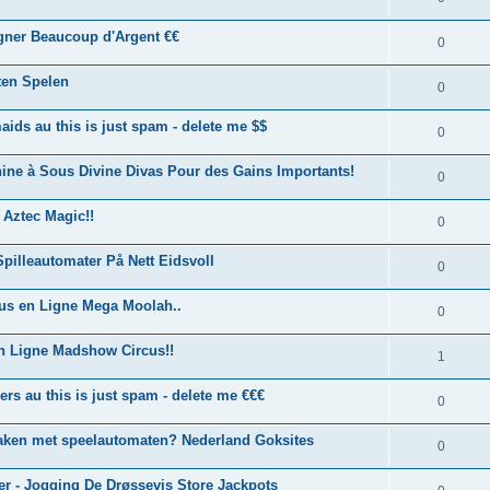
agner Beaucoup d'Argent €€
0
ten Spelen
0
ds au this is just spam - delete me $$
0
hine à Sous Divine Divas Pour des Gains Importants!
0
 Aztec Magic!!
0
pilleautomater På Nett Eidsvoll
0
ous en Ligne Mega Moolah..
0
n Ligne Madshow Circus!!
1
s au this is just spam - delete me €€€
0
maken met speelautomaten? Nederland Goksites
0
er - Jogging De Drøssevis Store Jackpots