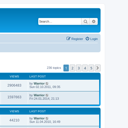
Search
Advanced search
Register
Login
1
2
3
4
5
Next
236 topics
VIEWS
LAST POST
by
Warrior
2906483
Sun 02.10.2011, 09:35
by
Warrior
1597663
Fri 24.01.2014, 21:13
VIEWS
LAST POST
by
Warrior
44210
Sun 11.04.2010, 16:49