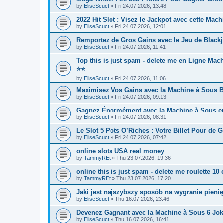
by
EliseScuct
» Fri 24.07.2026, 13:48
2022 Hit Slot : Visez le Jackpot avec cette Mac
by
EliseScuct
» Fri 24.07.2026, 12:01
Remportez de Gros Gains avec le Jeu de Black
by
EliseScuct
» Fri 24.07.2026, 11:41
Top this is just spam - delete me en Ligne Ma
⭐⭐
by
EliseScuct
» Fri 24.07.2026, 11:06
Maximisez Vos Gains avec la Machine à Sous B
by
EliseScuct
» Fri 24.07.2026, 09:13
Gagnez Énormément avec la Machine à Sous en 
by
EliseScuct
» Fri 24.07.2026, 08:31
Le Slot 5 Pots O’Riches : Votre Billet Pour de G
by
EliseScuct
» Fri 24.07.2026, 07:42
online slots USA real money
by
TammyREt
» Thu 23.07.2026, 19:36
online this is just spam - delete me roulette 10 
by
TammyREt
» Thu 23.07.2026, 17:20
Jaki jest najszybszy sposób na wygranie pieni
by
EliseScuct
» Thu 16.07.2026, 23:46
Devenez Gagnant avec la Machine à Sous 6 Joker
by
EliseScuct
» Thu 16.07.2026, 16:41