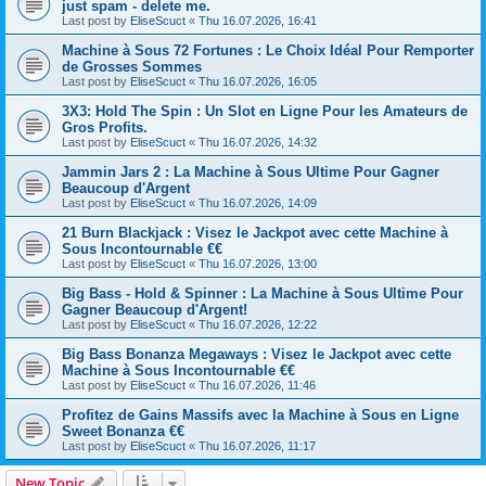
just spam - delete me.
Last post by
EliseScuct
«
Thu 16.07.2026, 16:41
Machine à Sous 72 Fortunes : Le Choix Idéal Pour Remporter
de Grosses Sommes
Last post by
EliseScuct
«
Thu 16.07.2026, 16:05
3X3: Hold The Spin : Un Slot en Ligne Pour les Amateurs de
Gros Profits.
Last post by
EliseScuct
«
Thu 16.07.2026, 14:32
Jammin Jars 2 : La Machine à Sous Ultime Pour Gagner
Beaucoup d'Argent
Last post by
EliseScuct
«
Thu 16.07.2026, 14:09
21 Burn Blackjack : Visez le Jackpot avec cette Machine à
Sous Incontournable €€
Last post by
EliseScuct
«
Thu 16.07.2026, 13:00
Big Bass - Hold & Spinner : La Machine à Sous Ultime Pour
Gagner Beaucoup d'Argent!
Last post by
EliseScuct
«
Thu 16.07.2026, 12:22
Big Bass Bonanza Megaways : Visez le Jackpot avec cette
Machine à Sous Incontournable €€
Last post by
EliseScuct
«
Thu 16.07.2026, 11:46
Profitez de Gains Massifs avec la Machine à Sous en Ligne
Sweet Bonanza €€
Last post by
EliseScuct
«
Thu 16.07.2026, 11:17
New Topic