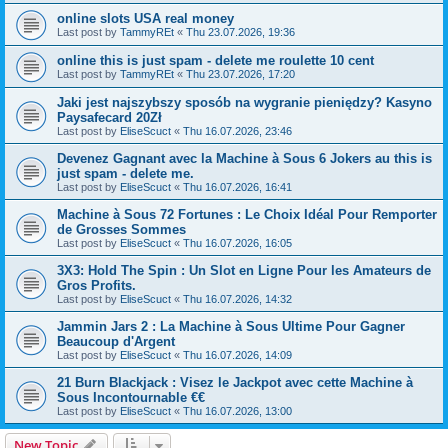
online slots USA real money
Last post by
TammyREt
«
Thu 23.07.2026, 19:36
online this is just spam - delete me roulette 10 cent
Last post by
TammyREt
«
Thu 23.07.2026, 17:20
Jaki jest najszybszy sposób na wygranie pieniędzy? Kasyno
Paysafecard 20Zł
Last post by
EliseScuct
«
Thu 16.07.2026, 23:46
Devenez Gagnant avec la Machine à Sous 6 Jokers au this is
just spam - delete me.
Last post by
EliseScuct
«
Thu 16.07.2026, 16:41
Machine à Sous 72 Fortunes : Le Choix Idéal Pour Remporter
de Grosses Sommes
Last post by
EliseScuct
«
Thu 16.07.2026, 16:05
3X3: Hold The Spin : Un Slot en Ligne Pour les Amateurs de
Gros Profits.
Last post by
EliseScuct
«
Thu 16.07.2026, 14:32
Jammin Jars 2 : La Machine à Sous Ultime Pour Gagner
Beaucoup d'Argent
Last post by
EliseScuct
«
Thu 16.07.2026, 14:09
21 Burn Blackjack : Visez le Jackpot avec cette Machine à
Sous Incontournable €€
Last post by
EliseScuct
«
Thu 16.07.2026, 13:00
New Topic