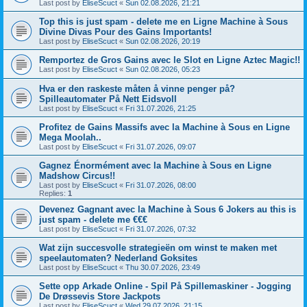
Last post by
EliseScuct
«
Sun 02.08.2026, 21:21
Top this is just spam - delete me en Ligne Machine à Sous
Divine Divas Pour des Gains Importants!
Last post by
EliseScuct
«
Sun 02.08.2026, 20:19
Remportez de Gros Gains avec le Slot en Ligne Aztec Magic!!
Last post by
EliseScuct
«
Sun 02.08.2026, 05:23
Hva er den raskeste måten å vinne penger på?
Spilleautomater På Nett Eidsvoll
Last post by
EliseScuct
«
Fri 31.07.2026, 21:25
Profitez de Gains Massifs avec la Machine à Sous en Ligne
Mega Moolah..
Last post by
EliseScuct
«
Fri 31.07.2026, 09:07
Gagnez Énormément avec la Machine à Sous en Ligne
Madshow Circus!!
Last post by
EliseScuct
«
Fri 31.07.2026, 08:00
Replies:
1
Devenez Gagnant avec la Machine à Sous 6 Jokers au this is
just spam - delete me €€€
Last post by
EliseScuct
«
Fri 31.07.2026, 07:32
Wat zijn succesvolle strategieën om winst te maken met
speelautomaten? Nederland Goksites
Last post by
EliseScuct
«
Thu 30.07.2026, 23:49
Sette opp Arkade Online - Spil På Spillemaskiner - Jogging
De Drøssevis Store Jackpots
Last post by
EliseScuct
«
Wed 29.07.2026, 21:15