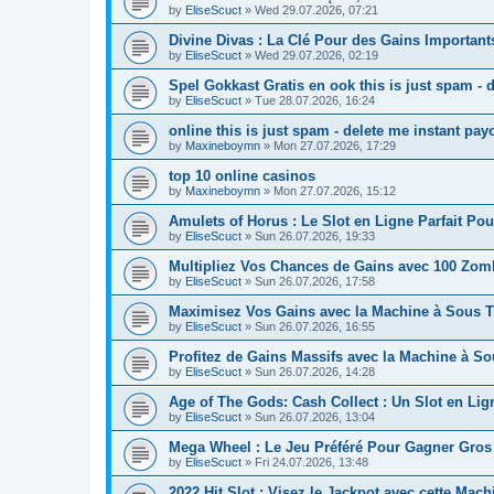
by
EliseScuct
» Wed 29.07.2026, 07:21
Divine Divas : La Clé Pour des Gains Importants
by
EliseScuct
» Wed 29.07.2026, 02:19
Spel Gokkast Gratis en ook this is just spam - 
by
EliseScuct
» Tue 28.07.2026, 16:24
online this is just spam - delete me instant pay
by
Maxineboymn
» Mon 27.07.2026, 17:29
top 10 online casinos
by
Maxineboymn
» Mon 27.07.2026, 15:12
Amulets of Horus : Le Slot en Ligne Parfait Pou
by
EliseScuct
» Sun 26.07.2026, 19:33
Multipliez Vos Chances de Gains avec 100 Zom
by
EliseScuct
» Sun 26.07.2026, 17:58
Maximisez Vos Gains avec la Machine à Sous 
by
EliseScuct
» Sun 26.07.2026, 16:55
Profitez de Gains Massifs avec la Machine à So
by
EliseScuct
» Sun 26.07.2026, 14:28
Age of The Gods: Cash Collect : Un Slot en Lig
by
EliseScuct
» Sun 26.07.2026, 13:04
Mega Wheel : Le Jeu Préféré Pour Gagner Gros
by
EliseScuct
» Fri 24.07.2026, 13:48
2022 Hit Slot : Visez le Jackpot avec cette Mac