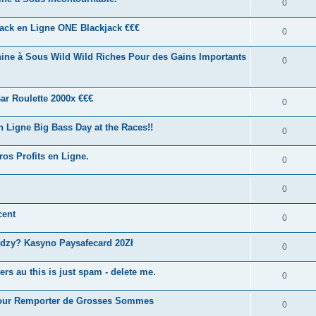
0
jack en Ligne ONE Blackjack €€€
0
chine à Sous Wild Wild Riches Pour des Gains Importants
0
ar Roulette 2000x €€€
0
Ligne Big Bass Day at the Races!!
0
ros Profits en Ligne.
0
0
cent
0
ędzy? Kasyno Paysafecard 20Zł
0
s au this is just spam - delete me.
0
 Pour Remporter de Grosses Sommes
0