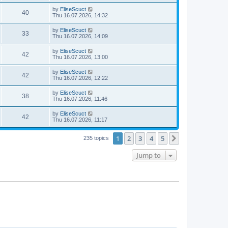
by
EliseScuct
40
Thu 16.07.2026, 14:32
by
EliseScuct
33
Thu 16.07.2026, 14:09
by
EliseScuct
42
Thu 16.07.2026, 13:00
by
EliseScuct
42
Thu 16.07.2026, 12:22
by
EliseScuct
38
Thu 16.07.2026, 11:46
by
EliseScuct
42
Thu 16.07.2026, 11:17
1
2
3
4
5
Next
235 topics
Jump to