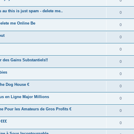
0
 au this is just spam - delete me..
0
delete me Online Be
0
out
0
0
r des Gains Substantiels!!
0
bies
0
The Dog House €
0
us en Ligne Major Millions
0
ne Pour les Amateurs de Gros Profits €
0
 €€€
0
hine à Sous Incontournable.