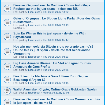
Devenez Gagnant avec la Machine à Sous Auto Mega
Roulette au this is just spam - delete me $$$
Last post by
EliseScuct
«
Thu 06.08.2026, 13:32
Gates of Olympus : Le Slot en Ligne Parfait Pour des Gains
Substantiels..
Last post by
EliseScuct
«
Thu 06.08.2026, 13:19
Replies:
1
Spin En Win en this is just spam - delete me With
Paysafecard
Last post by
EliseScuct
«
Thu 06.08.2026, 05:47
Hoe win men geld via Bitcoin slots op crypto-casino's?
Online this is just spam - delete me Met Nederlandse
Vergunning
Last post by
EliseScuct
«
Thu 06.08.2026, 04:23
Big Bass Amazon Xtreme : Un Slot en Ligne Pour les
Amateurs de Gros Profits
Last post by
EliseScuct
«
Tue 04.08.2026, 22:35
Fire Joker : La Machine à Sous Ultime Pour Gagner
Beaucoup d'Argent €€
Last post by
EliseScuct
«
Tue 04.08.2026, 18:15
Wallet Aanmaken Crypto, Online Gratis Gokkasten Spelen
Last post by
EliseScuct
«
Mon 03.08.2026, 17:08
Devenez Gagnant avec la Machine à Sous Mermaids au this
is just spam - delete me $$