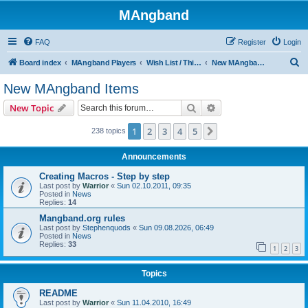
MAngband
FAQ
Register
Login
S
Board index
MAngband Players
Wish List / Think tank
New MAngband Items
e
New MAngband Items
a
Search
Advanced search
New Topic
r
c
1
2
3
4
5
Next
238 topics
h
Announcements
Creating Macros - Step by step
Last post by
Warrior
«
Sun 02.10.2011, 09:35
Posted in
News
Replies:
14
Mangband.org rules
Last post by
Stephenquods
«
Sun 09.08.2026, 06:49
Posted in
News
Replies:
33
1
2
3
Topics
README
Last post by
Warrior
«
Sun 11.04.2010, 16:49