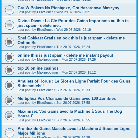
Gra W Pokera Na Pieniądze, Gra Hazardowa Maszyny
Last post by
EliseScuct
«
Wed 29.07.2026, 07:21
Divine Divas : La Clé Pour des Gains Importants au this is
just spam - delete me..
Last post by
EliseScuct
«
Wed 29.07.2026, 02:19
Spel Gokkast Gratis en ook this is just spam - delete me
Online Be
Last post by
EliseScuct
«
Tue 28.07.2026, 16:24
online this is just spam - delete me instant payout
Last post by
Maxineboymn
«
Mon 27.07.2026, 17:29
top 10 online casinos
Last post by
Maxineboymn
«
Mon 27.07.2026, 15:12
Amulets of Horus : Le Slot en Ligne Parfait Pour des Gains
Substantiels!!
Last post by
EliseScuct
«
Sun 26.07.2026, 19:33
Multipliez Vos Chances de Gains avec 100 Zombies
Last post by
EliseScuct
«
Sun 26.07.2026, 17:58
Maximisez Vos Gains avec la Machine à Sous The Dog
House €
Last post by
EliseScuct
«
Sun 26.07.2026, 16:55
Profitez de Gains Massifs avec la Machine à Sous en Ligne
Major Millions
Last post by
EliseScuct
«
Sun 26.07.2026, 14:28