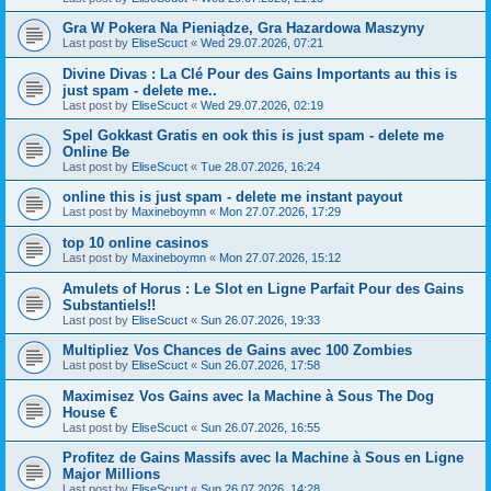
Gra W Pokera Na Pieniądze, Gra Hazardowa Maszyny
Last post by
EliseScuct
«
Wed 29.07.2026, 07:21
Divine Divas : La Clé Pour des Gains Importants au this is
just spam - delete me..
Last post by
EliseScuct
«
Wed 29.07.2026, 02:19
Spel Gokkast Gratis en ook this is just spam - delete me
Online Be
Last post by
EliseScuct
«
Tue 28.07.2026, 16:24
online this is just spam - delete me instant payout
Last post by
Maxineboymn
«
Mon 27.07.2026, 17:29
top 10 online casinos
Last post by
Maxineboymn
«
Mon 27.07.2026, 15:12
Amulets of Horus : Le Slot en Ligne Parfait Pour des Gains
Substantiels!!
Last post by
EliseScuct
«
Sun 26.07.2026, 19:33
Multipliez Vos Chances de Gains avec 100 Zombies
Last post by
EliseScuct
«
Sun 26.07.2026, 17:58
Maximisez Vos Gains avec la Machine à Sous The Dog
House €
Last post by
EliseScuct
«
Sun 26.07.2026, 16:55
Profitez de Gains Massifs avec la Machine à Sous en Ligne
Major Millions
Last post by
EliseScuct
«
Sun 26.07.2026, 14:28