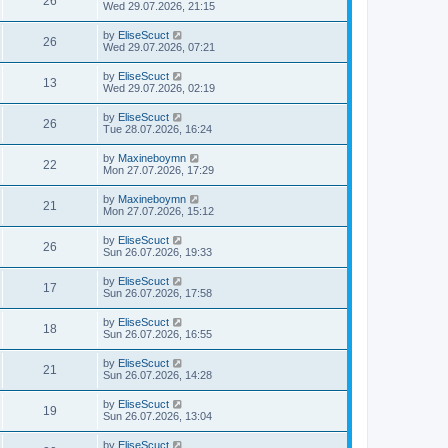
26
Wed 29.07.2026, 21:15
by
EliseScuct
26
Wed 29.07.2026, 07:21
by
EliseScuct
13
Wed 29.07.2026, 02:19
by
EliseScuct
26
Tue 28.07.2026, 16:24
by
Maxineboymn
22
Mon 27.07.2026, 17:29
by
Maxineboymn
21
Mon 27.07.2026, 15:12
by
EliseScuct
26
Sun 26.07.2026, 19:33
by
EliseScuct
17
Sun 26.07.2026, 17:58
by
EliseScuct
18
Sun 26.07.2026, 16:55
by
EliseScuct
21
Sun 26.07.2026, 14:28
by
EliseScuct
19
Sun 26.07.2026, 13:04
by
EliseScuct