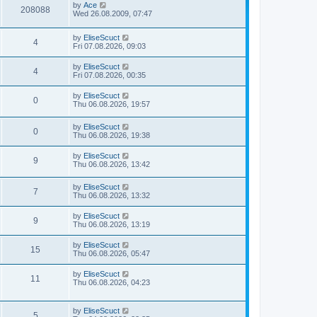
by
Ace
208088
Wed 26.08.2009, 07:47
by
EliseScuct
4
Fri 07.08.2026, 09:03
by
EliseScuct
4
Fri 07.08.2026, 00:35
by
EliseScuct
0
Thu 06.08.2026, 19:57
by
EliseScuct
0
Thu 06.08.2026, 19:38
by
EliseScuct
9
Thu 06.08.2026, 13:42
by
EliseScuct
7
Thu 06.08.2026, 13:32
by
EliseScuct
9
Thu 06.08.2026, 13:19
by
EliseScuct
15
Thu 06.08.2026, 05:47
by
EliseScuct
11
Thu 06.08.2026, 04:23
by
EliseScuct
5