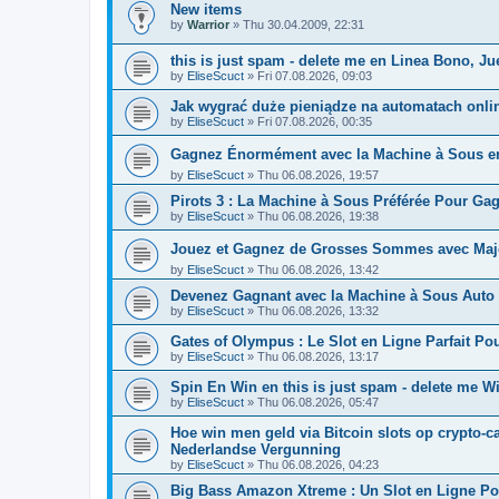
New items
by
Warrior
» Thu 30.04.2009, 22:31
this is just spam - delete me en Linea Bono, J
by
EliseScuct
» Fri 07.08.2026, 09:03
Jak wygrać duże pieniądze na automatach onli
by
EliseScuct
» Fri 07.08.2026, 00:35
Gagnez Énormément avec la Machine à Sous en
by
EliseScuct
» Thu 06.08.2026, 19:57
Pirots 3 : La Machine à Sous Préférée Pour Ga
by
EliseScuct
» Thu 06.08.2026, 19:38
Jouez et Gagnez de Grosses Sommes avec Maj
by
EliseScuct
» Thu 06.08.2026, 13:42
Devenez Gagnant avec la Machine à Sous Auto M
by
EliseScuct
» Thu 06.08.2026, 13:32
Gates of Olympus : Le Slot en Ligne Parfait Pou
by
EliseScuct
» Thu 06.08.2026, 13:17
Spin En Win en this is just spam - delete me W
by
EliseScuct
» Thu 06.08.2026, 05:47
Hoe win men geld via Bitcoin slots op crypto-ca
Nederlandse Vergunning
by
EliseScuct
» Thu 06.08.2026, 04:23
Big Bass Amazon Xtreme : Un Slot en Ligne Pou