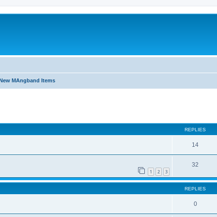
New MAngband Items
ed search
REPLIES
14
32
1
2
3
REPLIES
0