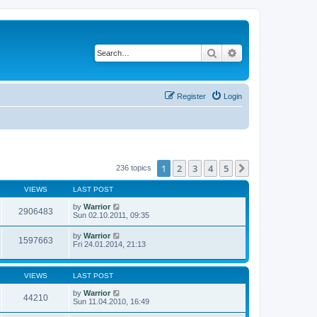
Search
Advanced search
Register
Login
1
2
3
4
5
Next
236 topics
VIEWS
LAST POST
by
Warrior
2906483
Sun 02.10.2011, 09:35
by
Warrior
1597663
Fri 24.01.2014, 21:13
VIEWS
LAST POST
by
Warrior
44210
Sun 11.04.2010, 16:49