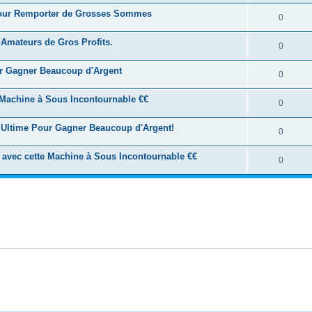
 Pour Remporter de Grosses Sommes
0
 Amateurs de Gros Profits.
0
ur Gagner Beaucoup d'Argent
0
e Machine à Sous Incontournable €€
0
s Ultime Pour Gagner Beaucoup d'Argent!
0
 avec cette Machine à Sous Incontournable €€
0