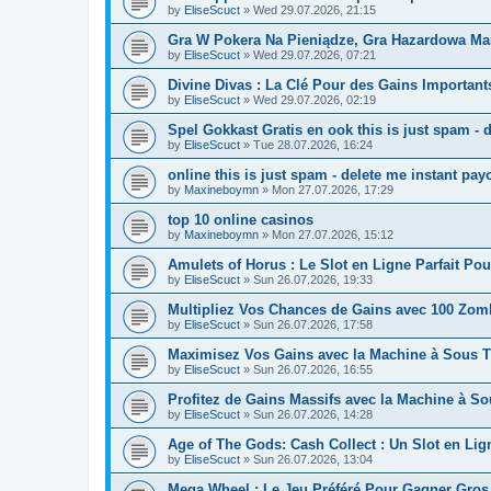
by
EliseScuct
» Wed 29.07.2026, 21:15
Gra W Pokera Na Pieniądze, Gra Hazardowa M
by
EliseScuct
» Wed 29.07.2026, 07:21
Divine Divas : La Clé Pour des Gains Importants
by
EliseScuct
» Wed 29.07.2026, 02:19
Spel Gokkast Gratis en ook this is just spam - 
by
EliseScuct
» Tue 28.07.2026, 16:24
online this is just spam - delete me instant pay
by
Maxineboymn
» Mon 27.07.2026, 17:29
top 10 online casinos
by
Maxineboymn
» Mon 27.07.2026, 15:12
Amulets of Horus : Le Slot en Ligne Parfait Pou
by
EliseScuct
» Sun 26.07.2026, 19:33
Multipliez Vos Chances de Gains avec 100 Zom
by
EliseScuct
» Sun 26.07.2026, 17:58
Maximisez Vos Gains avec la Machine à Sous 
by
EliseScuct
» Sun 26.07.2026, 16:55
Profitez de Gains Massifs avec la Machine à So
by
EliseScuct
» Sun 26.07.2026, 14:28
Age of The Gods: Cash Collect : Un Slot en Lig
by
EliseScuct
» Sun 26.07.2026, 13:04
Mega Wheel : Le Jeu Préféré Pour Gagner Gros