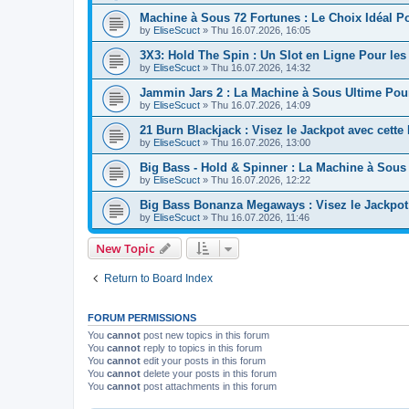
Machine à Sous 72 Fortunes : Le Choix Idéal
by
EliseScuct
» Thu 16.07.2026, 16:05
3X3: Hold The Spin : Un Slot en Ligne Pour les
by
EliseScuct
» Thu 16.07.2026, 14:32
Jammin Jars 2 : La Machine à Sous Ultime Po
by
EliseScuct
» Thu 16.07.2026, 14:09
21 Burn Blackjack : Visez le Jackpot avec cett
by
EliseScuct
» Thu 16.07.2026, 13:00
Big Bass - Hold & Spinner : La Machine à Sou
by
EliseScuct
» Thu 16.07.2026, 12:22
Big Bass Bonanza Megaways : Visez le Jackpot
by
EliseScuct
» Thu 16.07.2026, 11:46
New Topic
Return to Board Index
FORUM PERMISSIONS
You
cannot
post new topics in this forum
You
cannot
reply to topics in this forum
You
cannot
edit your posts in this forum
You
cannot
delete your posts in this forum
You
cannot
post attachments in this forum