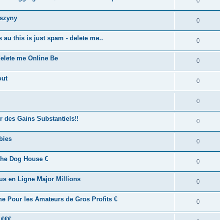
0
aszyny
0
 au this is just spam - delete me..
0
delete me Online Be
0
out
0
0
r des Gains Substantiels!!
0
bies
0
The Dog House €
0
us en Ligne Major Millions
0
ne Pour les Amateurs de Gros Profits €
0
 €€€