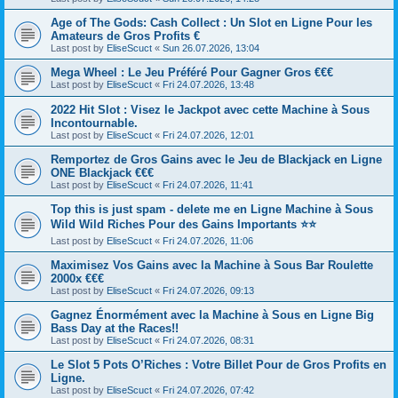
Age of The Gods: Cash Collect : Un Slot en Ligne Pour les
Amateurs de Gros Profits €
Last post by
EliseScuct
«
Sun 26.07.2026, 13:04
Mega Wheel : Le Jeu Préféré Pour Gagner Gros €€€
Last post by
EliseScuct
«
Fri 24.07.2026, 13:48
2022 Hit Slot : Visez le Jackpot avec cette Machine à Sous
Incontournable.
Last post by
EliseScuct
«
Fri 24.07.2026, 12:01
Remportez de Gros Gains avec le Jeu de Blackjack en Ligne
ONE Blackjack €€€
Last post by
EliseScuct
«
Fri 24.07.2026, 11:41
Top this is just spam - delete me en Ligne Machine à Sous
Wild Wild Riches Pour des Gains Importants ⭐⭐
Last post by
EliseScuct
«
Fri 24.07.2026, 11:06
Maximisez Vos Gains avec la Machine à Sous Bar Roulette
2000x €€€
Last post by
EliseScuct
«
Fri 24.07.2026, 09:13
Gagnez Énormément avec la Machine à Sous en Ligne Big
Bass Day at the Races!!
Last post by
EliseScuct
«
Fri 24.07.2026, 08:31
Le Slot 5 Pots O’Riches : Votre Billet Pour de Gros Profits en
Ligne.
Last post by
EliseScuct
«
Fri 24.07.2026, 07:42