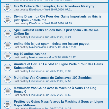
Gra W Pokera Na Pieniądze, Gra Hazardowa Maszyny
Last post by
EliseScuct
«
Wed 29.07.2026, 07:21
Divine Divas : La Clé Pour des Gains Importants au this is
just spam - delete me..
Last post by
EliseScuct
«
Wed 29.07.2026, 02:19
Spel Gokkast Gratis en ook this is just spam - delete me
Online Be
Last post by
EliseScuct
«
Tue 28.07.2026, 16:24
online this is just spam - delete me instant payout
Last post by
Maxineboymn
«
Mon 27.07.2026, 17:29
top 10 online casinos
Last post by
Maxineboymn
«
Mon 27.07.2026, 15:12
Amulets of Horus : Le Slot en Ligne Parfait Pour des Gains
Substantiels!!
Last post by
EliseScuct
«
Sun 26.07.2026, 19:33
Multipliez Vos Chances de Gains avec 100 Zombies
Last post by
EliseScuct
«
Sun 26.07.2026, 17:58
Maximisez Vos Gains avec la Machine à Sous The Dog
House €
Last post by
EliseScuct
«
Sun 26.07.2026, 16:55
Profitez de Gains Massifs avec la Machine à Sous en Ligne
Major Millions
Last post by
EliseScuct
«
Sun 26.07.2026, 14:28