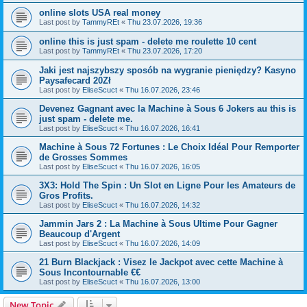
online slots USA real money
Last post by
TammyREt
«
Thu 23.07.2026, 19:36
online this is just spam - delete me roulette 10 cent
Last post by
TammyREt
«
Thu 23.07.2026, 17:20
Jaki jest najszybszy sposób na wygranie pieniędzy? Kasyno
Paysafecard 20Zł
Last post by
EliseScuct
«
Thu 16.07.2026, 23:46
Devenez Gagnant avec la Machine à Sous 6 Jokers au this is
just spam - delete me.
Last post by
EliseScuct
«
Thu 16.07.2026, 16:41
Machine à Sous 72 Fortunes : Le Choix Idéal Pour Remporter
de Grosses Sommes
Last post by
EliseScuct
«
Thu 16.07.2026, 16:05
3X3: Hold The Spin : Un Slot en Ligne Pour les Amateurs de
Gros Profits.
Last post by
EliseScuct
«
Thu 16.07.2026, 14:32
Jammin Jars 2 : La Machine à Sous Ultime Pour Gagner
Beaucoup d'Argent
Last post by
EliseScuct
«
Thu 16.07.2026, 14:09
21 Burn Blackjack : Visez le Jackpot avec cette Machine à
Sous Incontournable €€
Last post by
EliseScuct
«
Thu 16.07.2026, 13:00
New Topic