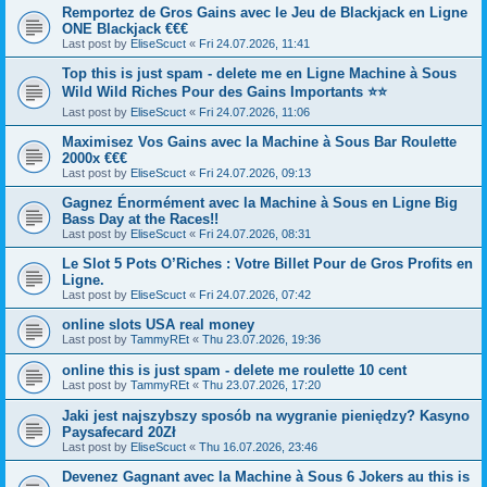
Remportez de Gros Gains avec le Jeu de Blackjack en Ligne
ONE Blackjack €€€
Last post by
EliseScuct
«
Fri 24.07.2026, 11:41
Top this is just spam - delete me en Ligne Machine à Sous
Wild Wild Riches Pour des Gains Importants ⭐⭐
Last post by
EliseScuct
«
Fri 24.07.2026, 11:06
Maximisez Vos Gains avec la Machine à Sous Bar Roulette
2000x €€€
Last post by
EliseScuct
«
Fri 24.07.2026, 09:13
Gagnez Énormément avec la Machine à Sous en Ligne Big
Bass Day at the Races!!
Last post by
EliseScuct
«
Fri 24.07.2026, 08:31
Le Slot 5 Pots O’Riches : Votre Billet Pour de Gros Profits en
Ligne.
Last post by
EliseScuct
«
Fri 24.07.2026, 07:42
online slots USA real money
Last post by
TammyREt
«
Thu 23.07.2026, 19:36
online this is just spam - delete me roulette 10 cent
Last post by
TammyREt
«
Thu 23.07.2026, 17:20
Jaki jest najszybszy sposób na wygranie pieniędzy? Kasyno
Paysafecard 20Zł
Last post by
EliseScuct
«
Thu 16.07.2026, 23:46
Devenez Gagnant avec la Machine à Sous 6 Jokers au this is