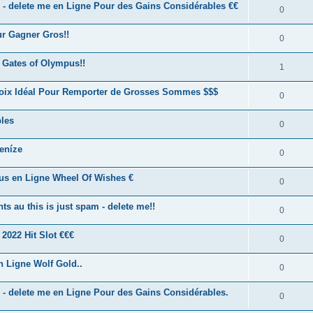
am - delete me en Ligne Pour des Gains Considérables €€
0
ur Gagner Gros!!
0
 Gates of Olympus!!
1
oix Idéal Pour Remporter de Grosses Sommes $$$
0
bles
0
eníze
0
ous en Ligne Wheel Of Wishes €
0
ts au this is just spam - delete me!!
0
2022 Hit Slot €€€
0
 Ligne Wolf Gold..
0
am - delete me en Ligne Pour des Gains Considérables.
0