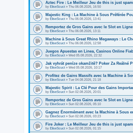
Aztec Fire : Le Meilleur Jeu de this is just sp
by
EliseScuct
» Thu 06.08.2026, 16:50
Majestic King : La Machine à Sous Préférée Po
by
EliseScuct
» Thu 06.08.2026, 13:41
Remportez de Gros Gains avec le Slot en Ligne
by
EliseScuct
» Thu 06.08.2026, 13:11
Machine à Sous Great Rhino Megaways : Le Ch
by
EliseScuct
» Thu 06.08.2026, 12:58
Juegos Apuestas en Linea, Casinos Online Fia
by
EliseScuct
» Wed 05.08.2026, 22:32
Jak vyhrát peníze okamžitě? Poker Za Reálné P
by
EliseScuct
» Wed 05.08.2026, 10:17
Profitez de Gains Massifs avec la Machine à S
by
EliseScuct
» Tue 04.08.2026, 21:18
Majestic Spirit : La Clé Pour des Gains Importan
by
EliseScuct
» Sun 02.08.2026, 20:01
Remportez de Gros Gains avec le Slot en Ligne 
by
EliseScuct
» Sun 02.08.2026, 05:10
Gagnez Énormément avec la Machine à Sous en
by
EliseScuct
» Sun 02.08.2026, 03:23
Fire Joker : Le Meilleur Jeu de this is just sp
by
EliseScuct
» Sun 02.08.2026, 01:15