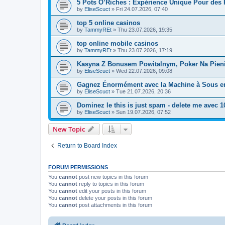
5 Pots O’Riches : Expérience Unique Pour des P
by
EliseScuct
» Fri 24.07.2026, 07:40
top 5 online casinos
by
TammyREt
» Thu 23.07.2026, 19:35
top online mobile casinos
by
TammyREt
» Thu 23.07.2026, 17:19
Kasyna Z Bonusem Powitalnym, Poker Na Pien
by
EliseScuct
» Wed 22.07.2026, 09:08
Gagnez Énormément avec la Machine à Sous en
by
EliseScuct
» Tue 21.07.2026, 20:36
Dominez le this is just spam - delete me avec 
by
EliseScuct
» Sun 19.07.2026, 07:52
New Topic
Return to Board Index
FORUM PERMISSIONS
You
cannot
post new topics in this forum
You
cannot
reply to topics in this forum
You
cannot
edit your posts in this forum
You
cannot
delete your posts in this forum
You
cannot
post attachments in this forum