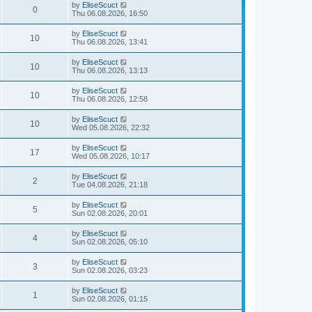
by
EliseScuct
0
Thu 06.08.2026, 16:50
by
EliseScuct
10
Thu 06.08.2026, 13:41
by
EliseScuct
10
Thu 06.08.2026, 13:13
by
EliseScuct
10
Thu 06.08.2026, 12:58
by
EliseScuct
10
Wed 05.08.2026, 22:32
by
EliseScuct
17
Wed 05.08.2026, 10:17
by
EliseScuct
2
Tue 04.08.2026, 21:18
by
EliseScuct
5
Sun 02.08.2026, 20:01
by
EliseScuct
4
Sun 02.08.2026, 05:10
by
EliseScuct
3
Sun 02.08.2026, 03:23
by
EliseScuct
1
Sun 02.08.2026, 01:15