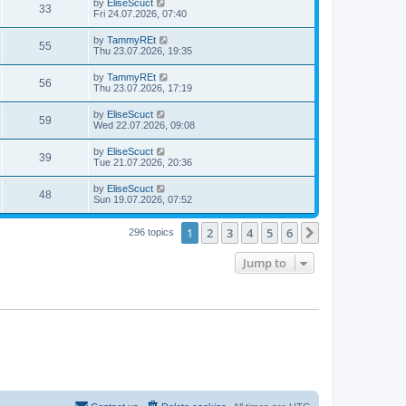
by
EliseScuct
33
Fri 24.07.2026, 07:40
by
TammyREt
55
Thu 23.07.2026, 19:35
by
TammyREt
56
Thu 23.07.2026, 17:19
by
EliseScuct
59
Wed 22.07.2026, 09:08
by
EliseScuct
39
Tue 21.07.2026, 20:36
by
EliseScuct
48
Sun 19.07.2026, 07:52
1
2
3
4
5
6
Next
296 topics
Jump to