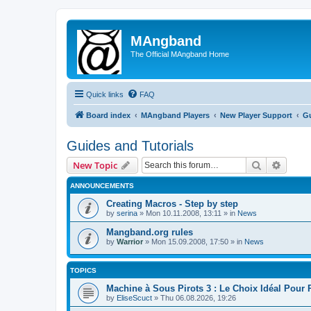
MAngband
The Official MAngband Home
Quick links
FAQ
Board index
MAngband Players
New Player Support
Gu
Guides and Tutorials
Search
Advanc
New Topic
ANNOUNCEMENTS
Creating Macros - Step by step
by
serina
» Mon 10.11.2008, 13:11 » in
News
Mangband.org rules
by
Warrior
» Mon 15.09.2008, 17:50 » in
News
TOPICS
Machine à Sous Pirots 3 : Le Choix Idéal Pou
by
EliseScuct
» Thu 06.08.2026, 19:26