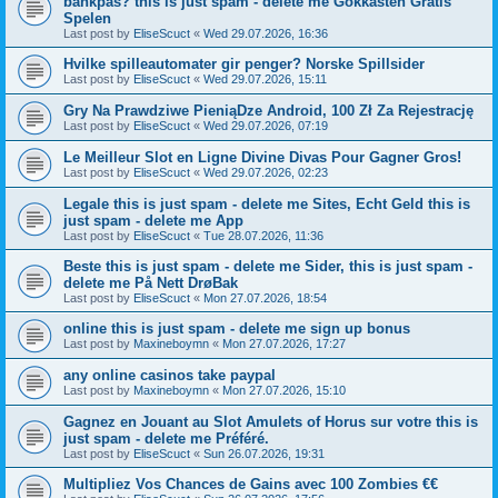
bankpas? this is just spam - delete me Gokkasten Gratis
Spelen
Last post by
EliseScuct
«
Wed 29.07.2026, 16:36
Hvilke spilleautomater gir penger? Norske Spillsider
Last post by
EliseScuct
«
Wed 29.07.2026, 15:11
Gry Na Prawdziwe PieniąDze Android, 100 Zł Za Rejestrację
Last post by
EliseScuct
«
Wed 29.07.2026, 07:19
Le Meilleur Slot en Ligne Divine Divas Pour Gagner Gros!
Last post by
EliseScuct
«
Wed 29.07.2026, 02:23
Legale this is just spam - delete me Sites, Echt Geld this is
just spam - delete me App
Last post by
EliseScuct
«
Tue 28.07.2026, 11:36
Beste this is just spam - delete me Sider, this is just spam -
delete me På Nett DrøBak
Last post by
EliseScuct
«
Mon 27.07.2026, 18:54
online this is just spam - delete me sign up bonus
Last post by
Maxineboymn
«
Mon 27.07.2026, 17:27
any online casinos take paypal
Last post by
Maxineboymn
«
Mon 27.07.2026, 15:10
Gagnez en Jouant au Slot Amulets of Horus sur votre this is
just spam - delete me Préféré.
Last post by
EliseScuct
«
Sun 26.07.2026, 19:31
Multipliez Vos Chances de Gains avec 100 Zombies €€