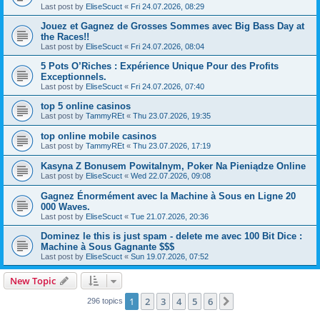
Last post by
EliseScuct
«
Fri 24.07.2026, 08:29
Jouez et Gagnez de Grosses Sommes avec Big Bass Day at
the Races!!
Last post by
EliseScuct
«
Fri 24.07.2026, 08:04
5 Pots O’Riches : Expérience Unique Pour des Profits
Exceptionnels.
Last post by
EliseScuct
«
Fri 24.07.2026, 07:40
top 5 online casinos
Last post by
TammyREt
«
Thu 23.07.2026, 19:35
top online mobile casinos
Last post by
TammyREt
«
Thu 23.07.2026, 17:19
Kasyna Z Bonusem Powitalnym, Poker Na Pieniądze Online
Last post by
EliseScuct
«
Wed 22.07.2026, 09:08
Gagnez Énormément avec la Machine à Sous en Ligne 20
000 Waves.
Last post by
EliseScuct
«
Tue 21.07.2026, 20:36
Dominez le this is just spam - delete me avec 100 Bit Dice :
Machine à Sous Gagnante $$$
Last post by
EliseScuct
«
Sun 19.07.2026, 07:52
New Topic
1
2
3
4
5
6
Next
296 topics