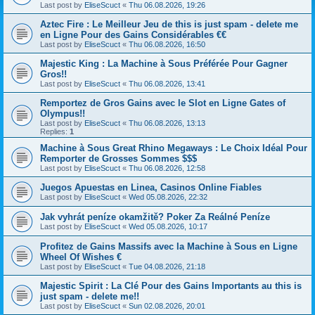
Last post by
EliseScuct
«
Thu 06.08.2026, 19:26
Aztec Fire : Le Meilleur Jeu de this is just spam - delete me
en Ligne Pour des Gains Considérables €€
Last post by
EliseScuct
«
Thu 06.08.2026, 16:50
Majestic King : La Machine à Sous Préférée Pour Gagner
Gros!!
Last post by
EliseScuct
«
Thu 06.08.2026, 13:41
Remportez de Gros Gains avec le Slot en Ligne Gates of
Olympus!!
Last post by
EliseScuct
«
Thu 06.08.2026, 13:13
Replies:
1
Machine à Sous Great Rhino Megaways : Le Choix Idéal Pour
Remporter de Grosses Sommes $$$
Last post by
EliseScuct
«
Thu 06.08.2026, 12:58
Juegos Apuestas en Linea, Casinos Online Fiables
Last post by
EliseScuct
«
Wed 05.08.2026, 22:32
Jak vyhrát peníze okamžitě? Poker Za Reálné Peníze
Last post by
EliseScuct
«
Wed 05.08.2026, 10:17
Profitez de Gains Massifs avec la Machine à Sous en Ligne
Wheel Of Wishes €
Last post by
EliseScuct
«
Tue 04.08.2026, 21:18
Majestic Spirit : La Clé Pour des Gains Importants au this is
just spam - delete me!!
Last post by
EliseScuct
«
Sun 02.08.2026, 20:01