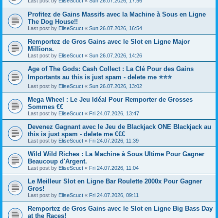
Last post by
EliseScuct
«
Sun 26.07.2026, 17:56
Profitez de Gains Massifs avec la Machine à Sous en Ligne
The Dog House!!
Last post by
EliseScuct
«
Sun 26.07.2026, 16:54
Remportez de Gros Gains avec le Slot en Ligne Major
Millions.
Last post by
EliseScuct
«
Sun 26.07.2026, 14:26
Age of The Gods: Cash Collect : La Clé Pour des Gains
Importants au this is just spam - delete me ⭐⭐⭐
Last post by
EliseScuct
«
Sun 26.07.2026, 13:02
Mega Wheel : Le Jeu Idéal Pour Remporter de Grosses
Sommes €€
Last post by
EliseScuct
«
Fri 24.07.2026, 13:47
Devenez Gagnant avec le Jeu de Blackjack ONE Blackjack au
this is just spam - delete me €€€
Last post by
EliseScuct
«
Fri 24.07.2026, 11:39
Wild Wild Riches : La Machine à Sous Ultime Pour Gagner
Beaucoup d'Argent.
Last post by
EliseScuct
«
Fri 24.07.2026, 11:04
Le Meilleur Slot en Ligne Bar Roulette 2000x Pour Gagner
Gros!
Last post by
EliseScuct
«
Fri 24.07.2026, 09:11
Remportez de Gros Gains avec le Slot en Ligne Big Bass Day
at the Races!