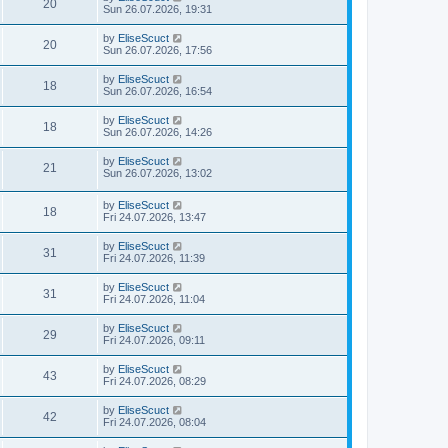
20
Sun 26.07.2026, 19:31
by
EliseScuct
20
Sun 26.07.2026, 17:56
by
EliseScuct
18
Sun 26.07.2026, 16:54
by
EliseScuct
18
Sun 26.07.2026, 14:26
by
EliseScuct
21
Sun 26.07.2026, 13:02
by
EliseScuct
18
Fri 24.07.2026, 13:47
by
EliseScuct
31
Fri 24.07.2026, 11:39
by
EliseScuct
31
Fri 24.07.2026, 11:04
by
EliseScuct
29
Fri 24.07.2026, 09:11
by
EliseScuct
43
Fri 24.07.2026, 08:29
by
EliseScuct
42
Fri 24.07.2026, 08:04