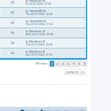
by
EliseScuct
33
Fri 24.07.2026, 07:40
by
TammyREt
55
Thu 23.07.2026, 19:35
by
TammyREt
56
Thu 23.07.2026, 17:19
by
EliseScuct
59
Wed 22.07.2026, 09:08
by
EliseScuct
39
Tue 21.07.2026, 20:36
by
EliseScuct
49
Sun 19.07.2026, 07:52
1
2
3
4
5
6
Next
296 topics
Jump to