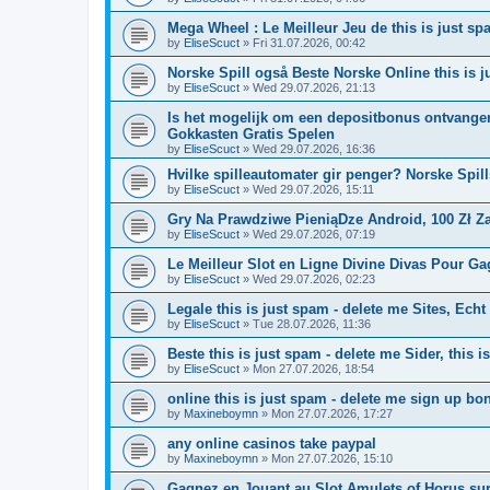
Mega Wheel : Le Meilleur Jeu de this is just s
by
EliseScuct
» Fri 31.07.2026, 00:42
Norske Spill også Beste Norske Online this is j
by
EliseScuct
» Wed 29.07.2026, 21:13
Is het mogelijk om een depositbonus ontvangen
Gokkasten Gratis Spelen
by
EliseScuct
» Wed 29.07.2026, 16:36
Hvilke spilleautomater gir penger? Norske Spill
by
EliseScuct
» Wed 29.07.2026, 15:11
Gry Na Prawdziwe PieniąDze Android, 100 Zł Za
by
EliseScuct
» Wed 29.07.2026, 07:19
Le Meilleur Slot en Ligne Divine Divas Pour Ga
by
EliseScuct
» Wed 29.07.2026, 02:23
Legale this is just spam - delete me Sites, Echt
by
EliseScuct
» Tue 28.07.2026, 11:36
Beste this is just spam - delete me Sider, this 
by
EliseScuct
» Mon 27.07.2026, 18:54
online this is just spam - delete me sign up bo
by
Maxineboymn
» Mon 27.07.2026, 17:27
any online casinos take paypal
by
Maxineboymn
» Mon 27.07.2026, 15:10
Gagnez en Jouant au Slot Amulets of Horus sur v