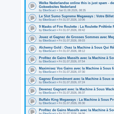
Welke Nederlandse online this is just spam - 
Gokwebsites Nederland
by
EliseScuct
» Sat 01.08.2026, 08:35
Le Slot Sumo Supreme Megaways : Votre Billet 
by
EliseScuct
» Fri 31.07.2026, 10:06
9 Masks of Fire Roulette : La Roulette Préféré
by
EliseScuct
» Fri 31.07.2026, 09:42
Jouez et Gagnez de Grosses Sommes avec Me
by
EliseScuct
» Fri 31.07.2026, 09:03
Alchemy Gold : Osez la Machine à Sous Qui 
by
EliseScuct
» Fri 31.07.2026, 08:12
Profitez de Gains Massifs avec la Machine à S
by
EliseScuct
» Fri 31.07.2026, 07:54
Maximisez Vos Gains avec la Machine à Sous 6
by
EliseScuct
» Fri 31.07.2026, 07:30
Gagnez Énormément avec la Machine à Sous en
by
EliseScuct
» Fri 31.07.2026, 07:24
Devenez Gagnant avec la Machine à Sous Wacky 
by
EliseScuct
» Fri 31.07.2026, 06:37
Buffalo King Megaways : La Machine à Sous Pr
by
EliseScuct
» Fri 31.07.2026, 05:30
Profitez de Gains Massifs avec la Machine à So
by
EliseScuct
» Fri 31.07.2026, 04:06