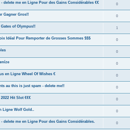
am - delete me en Ligne Pour des Gains Considérables €€
0
ur Gagner Gros!!
0
 Gates of Olympus!!
1
oix Idéal Pour Remporter de Grosses Sommes $$$
0
bles
0
eníze
0
ous en Ligne Wheel Of Wishes €
0
ts au this is just spam - delete me!!
0
2022 Hit Slot €€€
0
 Ligne Wolf Gold..
0
am - delete me en Ligne Pour des Gains Considérables.
0