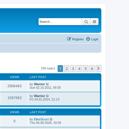
Search
Advanced search
Register
Login
1
2
3
4
5
6
Next
296 topics
VIEWS
LAST POST
by
Warrior
2906483
Sun 02.10.2011, 09:35
by
Warrior
1597663
Fri 24.01.2014, 21:13
VIEWS
LAST POST
by
EliseScuct
0
Thu 06.08.2026, 19:26