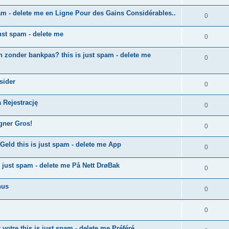
pam - delete me en Ligne Pour des Gains Considérables..
0
ust spam - delete me
0
 zonder bankpas? this is just spam - delete me
0
sider
0
 Rejestrację
0
gner Gros!
0
 Geld this is just spam - delete me App
0
is just spam - delete me På Nett DrøBak
0
nus
0
0
otre this is just spam - delete me Préféré.