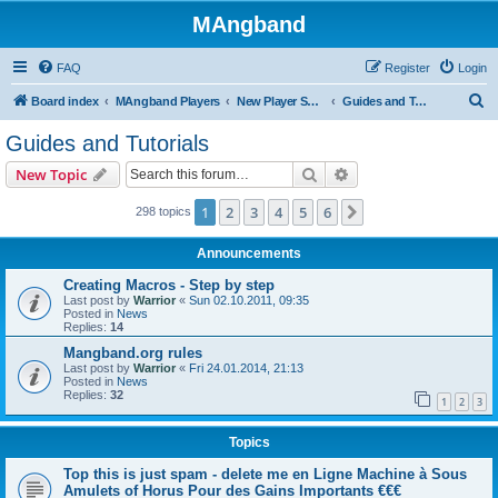
MAngband
FAQ
Register
Login
S
Board index
MAngband Players
New Player Support
Guides and Tutorials
e
Guides and Tutorials
a
Search
Advanced search
New Topic
r
c
1
2
3
4
5
6
Next
298 topics
h
Announcements
Creating Macros - Step by step
Last post by
Warrior
«
Sun 02.10.2011, 09:35
Posted in
News
Replies:
14
Mangband.org rules
Last post by
Warrior
«
Fri 24.01.2014, 21:13
Posted in
News
Replies:
32
1
2
3
Topics
Top this is just spam - delete me en Ligne Machine à Sous
Amulets of Horus Pour des Gains Importants €€€