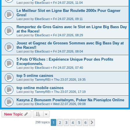
Last post by
EliseScuct
«
Fri 24.07.2026, 11:04
Le Meilleur Slot en Ligne Bar Roulette 2000x Pour Gagner
Gros!
Last post by
EliseScuct
«
Fri 24.07.2026, 09:11
Remportez de Gros Gains avec le Slot en Ligne Big Bass Day
at the Races!
Last post by
EliseScuct
«
Fri 24.07.2026, 08:29
Jouez et Gagnez de Grosses Sommes avec Big Bass Day at
the Races!!
Last post by
EliseScuct
«
Fri 24.07.2026, 08:04
5 Pots O’Riches : Expérience Unique Pour des Profits
Exceptionnels.
Last post by
EliseScuct
«
Fri 24.07.2026, 07:40
top 5 online casinos
Last post by
TammyREt
«
Thu 23.07.2026, 19:35
top online mobile casinos
Last post by
TammyREt
«
Thu 23.07.2026, 17:19
Kasyna Z Bonusem Powitalnym, Poker Na Pieniądze Online
Last post by
EliseScuct
«
Wed 22.07.2026, 09:08
New Topic
1
2
3
4
5
6
Next
298 topics