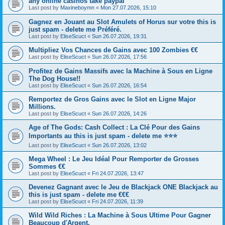
any online casinos take paypal
Last post by
Maxineboymn
«
Mon 27.07.2026, 15:10
Gagnez en Jouant au Slot Amulets of Horus sur votre this is
just spam - delete me Préféré.
Last post by
EliseScuct
«
Sun 26.07.2026, 19:31
Multipliez Vos Chances de Gains avec 100 Zombies €€
Last post by
EliseScuct
«
Sun 26.07.2026, 17:56
Profitez de Gains Massifs avec la Machine à Sous en Ligne
The Dog House!!
Last post by
EliseScuct
«
Sun 26.07.2026, 16:54
Remportez de Gros Gains avec le Slot en Ligne Major
Millions.
Last post by
EliseScuct
«
Sun 26.07.2026, 14:26
Age of The Gods: Cash Collect : La Clé Pour des Gains
Importants au this is just spam - delete me ⭐⭐⭐
Last post by
EliseScuct
«
Sun 26.07.2026, 13:02
Mega Wheel : Le Jeu Idéal Pour Remporter de Grosses
Sommes €€
Last post by
EliseScuct
«
Fri 24.07.2026, 13:47
Devenez Gagnant avec le Jeu de Blackjack ONE Blackjack au
this is just spam - delete me €€€
Last post by
EliseScuct
«
Fri 24.07.2026, 11:39
Wild Wild Riches : La Machine à Sous Ultime Pour Gagner
Beaucoup d'Argent.