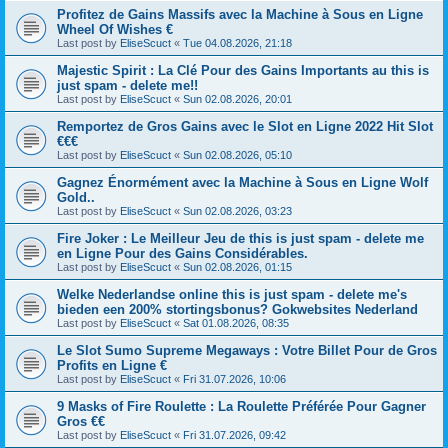
Profitez de Gains Massifs avec la Machine à Sous en Ligne
Wheel Of Wishes €
Last post by
EliseScuct
«
Tue 04.08.2026, 21:18
Majestic Spirit : La Clé Pour des Gains Importants au this is
just spam - delete me!!
Last post by
EliseScuct
«
Sun 02.08.2026, 20:01
Remportez de Gros Gains avec le Slot en Ligne 2022 Hit Slot
€€€
Last post by
EliseScuct
«
Sun 02.08.2026, 05:10
Gagnez Énormément avec la Machine à Sous en Ligne Wolf
Gold..
Last post by
EliseScuct
«
Sun 02.08.2026, 03:23
Fire Joker : Le Meilleur Jeu de this is just spam - delete me
en Ligne Pour des Gains Considérables.
Last post by
EliseScuct
«
Sun 02.08.2026, 01:15
Welke Nederlandse online this is just spam - delete me's
bieden een 200% stortingsbonus? Gokwebsites Nederland
Last post by
EliseScuct
«
Sat 01.08.2026, 08:35
Le Slot Sumo Supreme Megaways : Votre Billet Pour de Gros
Profits en Ligne €
Last post by
EliseScuct
«
Fri 31.07.2026, 10:06
9 Masks of Fire Roulette : La Roulette Préférée Pour Gagner
Gros €€
Last post by
EliseScuct
«
Fri 31.07.2026, 09:42