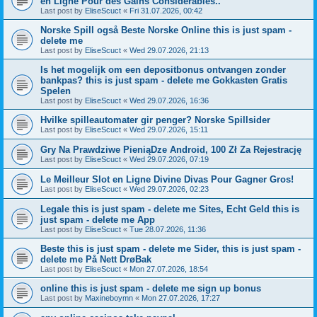
en Ligne Pour des Gains Considérables..
Last post by
EliseScuct
«
Fri 31.07.2026, 00:42
Norske Spill også Beste Norske Online this is just spam -
delete me
Last post by
EliseScuct
«
Wed 29.07.2026, 21:13
Is het mogelijk om een depositbonus ontvangen zonder
bankpas? this is just spam - delete me Gokkasten Gratis
Spelen
Last post by
EliseScuct
«
Wed 29.07.2026, 16:36
Hvilke spilleautomater gir penger? Norske Spillsider
Last post by
EliseScuct
«
Wed 29.07.2026, 15:11
Gry Na Prawdziwe PieniąDze Android, 100 Zł Za Rejestrację
Last post by
EliseScuct
«
Wed 29.07.2026, 07:19
Le Meilleur Slot en Ligne Divine Divas Pour Gagner Gros!
Last post by
EliseScuct
«
Wed 29.07.2026, 02:23
Legale this is just spam - delete me Sites, Echt Geld this is
just spam - delete me App
Last post by
EliseScuct
«
Tue 28.07.2026, 11:36
Beste this is just spam - delete me Sider, this is just spam -
delete me På Nett DrøBak
Last post by
EliseScuct
«
Mon 27.07.2026, 18:54
online this is just spam - delete me sign up bonus
Last post by
Maxineboymn
«
Mon 27.07.2026, 17:27