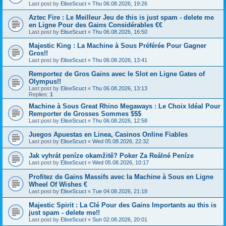
Last post by
EliseScuct
«
Thu 06.08.2026, 19:26
Aztec Fire : Le Meilleur Jeu de this is just spam - delete me
en Ligne Pour des Gains Considérables €€
Last post by
EliseScuct
«
Thu 06.08.2026, 16:50
Majestic King : La Machine à Sous Préférée Pour Gagner
Gros!!
Last post by
EliseScuct
«
Thu 06.08.2026, 13:41
Remportez de Gros Gains avec le Slot en Ligne Gates of
Olympus!!
Last post by
EliseScuct
«
Thu 06.08.2026, 13:13
Replies:
1
Machine à Sous Great Rhino Megaways : Le Choix Idéal Pour
Remporter de Grosses Sommes $$$
Last post by
EliseScuct
«
Thu 06.08.2026, 12:58
Juegos Apuestas en Linea, Casinos Online Fiables
Last post by
EliseScuct
«
Wed 05.08.2026, 22:32
Jak vyhrát peníze okamžitě? Poker Za Reálné Peníze
Last post by
EliseScuct
«
Wed 05.08.2026, 10:17
Profitez de Gains Massifs avec la Machine à Sous en Ligne
Wheel Of Wishes €
Last post by
EliseScuct
«
Tue 04.08.2026, 21:18
Majestic Spirit : La Clé Pour des Gains Importants au this is
just spam - delete me!!
Last post by
EliseScuct
«
Sun 02.08.2026, 20:01