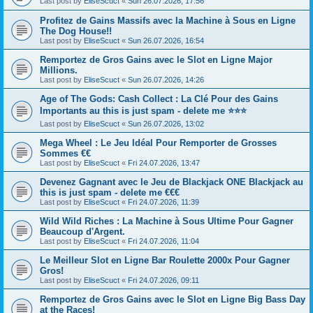
Last post by
EliseScuct
«
Sun 26.07.2026, 17:56
Profitez de Gains Massifs avec la Machine à Sous en Ligne
The Dog House!!
Last post by
EliseScuct
«
Sun 26.07.2026, 16:54
Remportez de Gros Gains avec le Slot en Ligne Major
Millions.
Last post by
EliseScuct
«
Sun 26.07.2026, 14:26
Age of The Gods: Cash Collect : La Clé Pour des Gains
Importants au this is just spam - delete me ⭐⭐⭐
Last post by
EliseScuct
«
Sun 26.07.2026, 13:02
Mega Wheel : Le Jeu Idéal Pour Remporter de Grosses
Sommes €€
Last post by
EliseScuct
«
Fri 24.07.2026, 13:47
Devenez Gagnant avec le Jeu de Blackjack ONE Blackjack au
this is just spam - delete me €€€
Last post by
EliseScuct
«
Fri 24.07.2026, 11:39
Wild Wild Riches : La Machine à Sous Ultime Pour Gagner
Beaucoup d'Argent.
Last post by
EliseScuct
«
Fri 24.07.2026, 11:04
Le Meilleur Slot en Ligne Bar Roulette 2000x Pour Gagner
Gros!
Last post by
EliseScuct
«
Fri 24.07.2026, 09:11
Remportez de Gros Gains avec le Slot en Ligne Big Bass Day
at the Races!