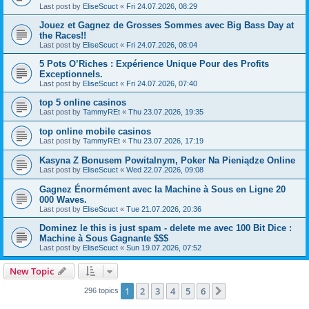
Last post by
EliseScuct
«
Fri 24.07.2026, 08:29
Jouez et Gagnez de Grosses Sommes avec Big Bass Day at
the Races!!
Last post by
EliseScuct
«
Fri 24.07.2026, 08:04
5 Pots O’Riches : Expérience Unique Pour des Profits
Exceptionnels.
Last post by
EliseScuct
«
Fri 24.07.2026, 07:40
top 5 online casinos
Last post by
TammyREt
«
Thu 23.07.2026, 19:35
top online mobile casinos
Last post by
TammyREt
«
Thu 23.07.2026, 17:19
Kasyna Z Bonusem Powitalnym, Poker Na Pieniądze Online
Last post by
EliseScuct
«
Wed 22.07.2026, 09:08
Gagnez Énormément avec la Machine à Sous en Ligne 20
000 Waves.
Last post by
EliseScuct
«
Tue 21.07.2026, 20:36
Dominez le this is just spam - delete me avec 100 Bit Dice :
Machine à Sous Gagnante $$$
Last post by
EliseScuct
«
Sun 19.07.2026, 07:52
New Topic
1
2
3
4
5
6
Next
296 topics