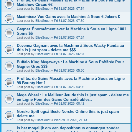
Profitez de Gains Massifs avec la Machine à Sous en Ligne
Madshow Circus €€
Last post by
EliseScuct
«
Fri 31.07.2026, 07:54
Maximisez Vos Gains avec la Machine à Sous 6 Jokers €
Last post by
EliseScuct
«
Fri 31.07.2026, 07:30
Gagnez Énormément avec la Machine à Sous en Ligne 1001
Spins $$
Last post by
EliseScuct
«
Fri 31.07.2026, 07:24
Devenez Gagnant avec la Machine à Sous Wacky Panda au
this is just spam - delete me $$$
Last post by
EliseScuct
«
Fri 31.07.2026, 06:37
Buffalo King Megaways : La Machine à Sous Préférée Pour
Gagner Gros $$$
Last post by
EliseScuct
«
Fri 31.07.2026, 05:30
Profitez de Gains Massifs avec la Machine à Sous en Ligne
98 Bounty Hot 1.
Last post by
EliseScuct
«
Fri 31.07.2026, 04:06
Mega Wheel : Le Meilleur Jeu de this is just spam - delete me
en Ligne Pour des Gains Considérables..
Last post by
EliseScuct
«
Fri 31.07.2026, 00:42
Norske Spill også Beste Norske Online this is just spam -
delete me
Last post by
EliseScuct
«
Wed 29.07.2026, 21:13
Is het mogelijk om een depositbonus ontvangen zonder