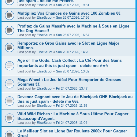
just spam - delete me Préféré.
Last post by
EliseScuct
«
Sun 26.07.2026, 19:31
Multipliez Vos Chances de Gains avec 100 Zombies €€
Last post by
EliseScuct
«
Sun 26.07.2026, 17:56
Profitez de Gains Massifs avec la Machine à Sous en Ligne
The Dog House!!
Last post by
EliseScuct
«
Sun 26.07.2026, 16:54
Remportez de Gros Gains avec le Slot en Ligne Major
Millions.
Last post by
EliseScuct
«
Sun 26.07.2026, 14:26
Age of The Gods: Cash Collect : La Clé Pour des Gains
Importants au this is just spam - delete me ⭐⭐⭐
Last post by
EliseScuct
«
Sun 26.07.2026, 13:02
Mega Wheel : Le Jeu Idéal Pour Remporter de Grosses
Sommes €€
Last post by
EliseScuct
«
Fri 24.07.2026, 13:47
Devenez Gagnant avec le Jeu de Blackjack ONE Blackjack au
this is just spam - delete me €€€
Last post by
EliseScuct
«
Fri 24.07.2026, 11:39
Wild Wild Riches : La Machine à Sous Ultime Pour Gagner
Beaucoup d'Argent.
Last post by
EliseScuct
«
Fri 24.07.2026, 11:04
Le Meilleur Slot en Ligne Bar Roulette 2000x Pour Gagner
Gros!