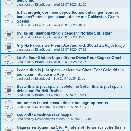
delete me
Last post by
EliseScuct
«
Wed 29.07.2026, 21:13
Is het mogelijk om een depositbonus ontvangen zonder
bankpas? this is just spam - delete me Gokkasten Gratis
Spelen
Last post by
EliseScuct
«
Wed 29.07.2026, 16:36
Hvilke spilleautomater gir penger? Norske Spillsider
Last post by
EliseScuct
«
Wed 29.07.2026, 15:11
Gry Na Prawdziwe PieniąDze Android, 100 Zł Za Rejestrację
Last post by
EliseScuct
«
Wed 29.07.2026, 07:19
Le Meilleur Slot en Ligne Divine Divas Pour Gagner Gros!
Last post by
EliseScuct
«
Wed 29.07.2026, 02:23
Legale this is just spam - delete me Sites, Echt Geld this is
just spam - delete me App
Last post by
EliseScuct
«
Tue 28.07.2026, 11:36
Beste this is just spam - delete me Sider, this is just spam -
delete me På Nett DrøBak
Last post by
EliseScuct
«
Mon 27.07.2026, 18:54
online this is just spam - delete me sign up bonus
Last post by
Maxineboymn
«
Mon 27.07.2026, 17:27
any online casinos take paypal
Last post by
Maxineboymn
«
Mon 27.07.2026, 15:10
Gagnez en Jouant au Slot Amulets of Horus sur votre this is