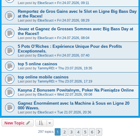
Last post by
EliseScuct
«
Fri 24.07.2026, 09:11
Remportez de Gros Gains avec le Slot en Ligne Big Bass Day
at the Races!
Last post by
EliseScuct
«
Fri 24.07.2026, 08:29
Jouez et Gagnez de Grosses Sommes avec Big Bass Day at
the Races!!
Last post by
EliseScuct
«
Fri 24.07.2026, 08:04
5 Pots O’Riches : Expérience Unique Pour des Profits
Exceptionnels.
Last post by
EliseScuct
«
Fri 24.07.2026, 07:40
top 5 online casinos
Last post by
TammyREt
«
Thu 23.07.2026, 19:35
top online mobile casinos
Last post by
TammyREt
«
Thu 23.07.2026, 17:19
Kasyna Z Bonusem Powitalnym, Poker Na Pieniądze Online
Last post by
EliseScuct
«
Wed 22.07.2026, 09:08
Gagnez Énormément avec la Machine à Sous en Ligne 20
000 Waves.
Last post by
EliseScuct
«
Tue 21.07.2026, 20:36
New Topic
1
2
3
4
5
6
Next
297 topics