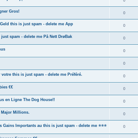
0
gner Gros!
0
 Geld this is just spam - delete me App
0
is just spam - delete me På Nett DrøBak
0
nus
0
0
otre this is just spam - delete me Préféré.
0
bies €€
0
ous en Ligne The Dog House!!
0
Major Millions.
0
s Gains Importants au this is just spam - delete me ⭐⭐⭐
0