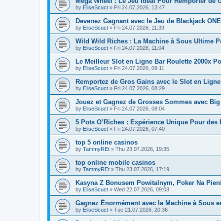
Mega Wheel : Le Jeu Idéal Pour Remporter de
by
EliseScuct
» Fri 24.07.2026, 13:47
Devenez Gagnant avec le Jeu de Blackjack ONE B
by
EliseScuct
» Fri 24.07.2026, 11:39
Wild Wild Riches : La Machine à Sous Ultime 
by
EliseScuct
» Fri 24.07.2026, 11:04
Le Meilleur Slot en Ligne Bar Roulette 2000x P
by
EliseScuct
» Fri 24.07.2026, 09:11
Remportez de Gros Gains avec le Slot en Ligne
by
EliseScuct
» Fri 24.07.2026, 08:29
Jouez et Gagnez de Grosses Sommes avec Big B
by
EliseScuct
» Fri 24.07.2026, 08:04
5 Pots O’Riches : Expérience Unique Pour des P
by
EliseScuct
» Fri 24.07.2026, 07:40
top 5 online casinos
by
TammyREt
» Thu 23.07.2026, 19:35
top online mobile casinos
by
TammyREt
» Thu 23.07.2026, 17:19
Kasyna Z Bonusem Powitalnym, Poker Na Pien
by
EliseScuct
» Wed 22.07.2026, 09:08
Gagnez Énormément avec la Machine à Sous en
by
EliseScuct
» Tue 21.07.2026, 20:36