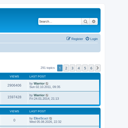
Search
Advanced search
Register
Login
1
2
3
4
5
6
Next
291 topics
VIEWS
LAST POST
by
Warrior
2906406
Sun 02.10.2011, 09:35
by
Warrior
1597428
Fri 24.01.2014, 21:13
VIEWS
LAST POST
by
EliseScuct
0
Wed 05.08.2026, 22:32