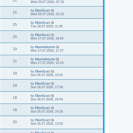
21
Wed 29.07.2026, 07:19
by
EliseScuct
15
Wed 29.07.2026, 02:23
by
EliseScuct
25
Tue 28.07.2026, 11:36
by
EliseScuct
20
Mon 27.07.2026, 18:54
by
Maxineboymn
19
Mon 27.07.2026, 17:27
by
Maxineboymn
21
Mon 27.07.2026, 15:10
by
EliseScuct
19
Sun 26.07.2026, 19:31
by
EliseScuct
19
Sun 26.07.2026, 17:56
by
EliseScuct
18
Sun 26.07.2026, 16:54
by
EliseScuct
18
Sun 26.07.2026, 14:26
by
EliseScuct
20
Sun 26.07.2026, 13:02
by
EliseScuct