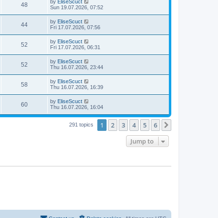
by
EliseScuct
48
Sun 19.07.2026, 07:52
by
EliseScuct
44
Fri 17.07.2026, 07:56
by
EliseScuct
52
Fri 17.07.2026, 06:31
by
EliseScuct
52
Thu 16.07.2026, 23:44
by
EliseScuct
58
Thu 16.07.2026, 16:39
by
EliseScuct
60
Thu 16.07.2026, 16:04
1
2
3
4
5
6
Next
291 topics
Jump to