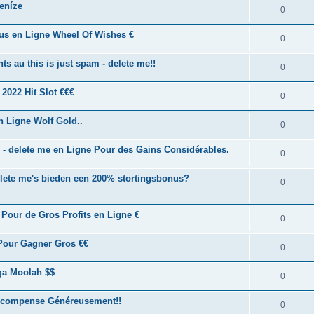
eníze
0
ous en Ligne Wheel Of Wishes €
0
ts au this is just spam - delete me!!
0
2022 Hit Slot €€€
0
 Ligne Wolf Gold..
0
am - delete me en Ligne Pour des Gains Considérables.
0
delete me's bieden een 200% stortingsbonus?
0
Pour de Gros Profits en Ligne €
0
e Pour Gagner Gros €€
0
ga Moolah $$
0
Récompense Généreusement!!
0