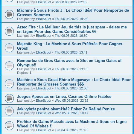
Last post by
EliseScuct
«
Sat 08.08.2026, 02:16
Machine à Sous Pirots 3 : Le Choix Idéal Pour Remporter de
Grosses Sommes
Last post by
EliseScuct
«
Thu 06.08.2026, 19:26
Aztec Fire : Le Meilleur Jeu de this is just spam - delete me
en Ligne Pour des Gains Considérables €€
Last post by
EliseScuct
«
Thu 06.08.2026, 16:50
Majestic King : La Machine à Sous Préférée Pour Gagner
Gros!!
Last post by
EliseScuct
«
Thu 06.08.2026, 13:41
Remportez de Gros Gains avec le Slot en Ligne Gates of
Olympus!!
Last post by
EliseScuct
«
Thu 06.08.2026, 13:13
Replies:
1
Machine à Sous Great Rhino Megaways : Le Choix Idéal Pour
Remporter de Grosses Sommes $$$
Last post by
EliseScuct
«
Thu 06.08.2026, 12:58
Juegos Apuestas en Linea, Casinos Online Fiables
Last post by
EliseScuct
«
Wed 05.08.2026, 22:32
Jak vyhrát peníze okamžitě? Poker Za Reálné Peníze
Last post by
EliseScuct
«
Wed 05.08.2026, 10:17
Profitez de Gains Massifs avec la Machine à Sous en Ligne
Wheel Of Wishes €
Last post by
EliseScuct
«
Tue 04.08.2026, 21:18