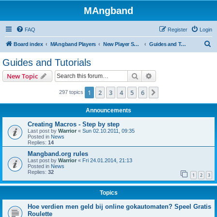
MAngband
FAQ
Register
Login
S
Board index
MAngband Players
New Player Support
Guides and Tutorials
e
Guides and Tutorials
a
Search
Advanced search
New Topic
r
c
1
2
3
4
5
6
Next
297 topics
h
Announcements
Creating Macros - Step by step
Last post by
Warrior
«
Sun 02.10.2011, 09:35
Posted in
News
Replies:
14
Mangband.org rules
Last post by
Warrior
«
Fri 24.01.2014, 21:13
Posted in
News
Replies:
32
1
2
3
Topics
Hoe verdien men geld bij online gokautomaten? Speel Gratis
Roulette