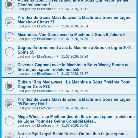
Alchemy Gold : Osez la Machine à Sous Qui Récompense
Généreusement!!
Last post by
EliseScuct
«
Fri 31.07.2026, 08:12
Profitez de Gains Massifs avec la Machine à Sous en Ligne
Madshow Circus €€
Last post by
EliseScuct
«
Fri 31.07.2026, 07:54
Maximisez Vos Gains avec la Machine à Sous 6 Jokers €
Last post by
EliseScuct
«
Fri 31.07.2026, 07:30
Gagnez Énormément avec la Machine à Sous en Ligne 1001
Spins $$
Last post by
EliseScuct
«
Fri 31.07.2026, 07:24
Devenez Gagnant avec la Machine à Sous Wacky Panda au
this is just spam - delete me $$$
Last post by
EliseScuct
«
Fri 31.07.2026, 06:37
Buffalo King Megaways : La Machine à Sous Préférée Pour
Gagner Gros $$$
Last post by
EliseScuct
«
Fri 31.07.2026, 05:30
Profitez de Gains Massifs avec la Machine à Sous en Ligne
98 Bounty Hot 1.
Last post by
EliseScuct
«
Fri 31.07.2026, 04:06
Mega Wheel : Le Meilleur Jeu de this is just spam - delete me
en Ligne Pour des Gains Considérables..
Last post by
EliseScuct
«
Fri 31.07.2026, 00:42
Norske Spill også Beste Norske Online this is just spam -