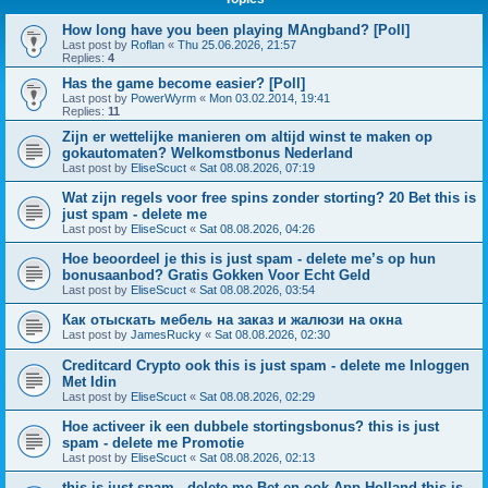
How long have you been playing MAngband? [Poll]
Last post by
Roflan
«
Thu 25.06.2026, 21:57
Replies:
4
Has the game become easier? [Poll]
Last post by
PowerWyrm
«
Mon 03.02.2014, 19:41
Replies:
11
Zijn er wettelijke manieren om altijd winst te maken op
gokautomaten? Welkomstbonus Nederland
Last post by
EliseScuct
«
Sat 08.08.2026, 07:19
Wat zijn regels voor free spins zonder storting? 20 Bet this is
just spam - delete me
Last post by
EliseScuct
«
Sat 08.08.2026, 04:26
Hoe beoordeel je this is just spam - delete me’s op hun
bonusaanbod? Gratis Gokken Voor Echt Geld
Last post by
EliseScuct
«
Sat 08.08.2026, 03:54
Как отыскать мебель на заказ и жалюзи на окна
Last post by
JamesRucky
«
Sat 08.08.2026, 02:30
Creditcard Crypto ook this is just spam - delete me Inloggen
Met Idin
Last post by
EliseScuct
«
Sat 08.08.2026, 02:29
Hoe activeer ik een dubbele stortingsbonus? this is just
spam - delete me Promotie
Last post by
EliseScuct
«
Sat 08.08.2026, 02:13
this is just spam - delete me Bet en ook App Holland this is