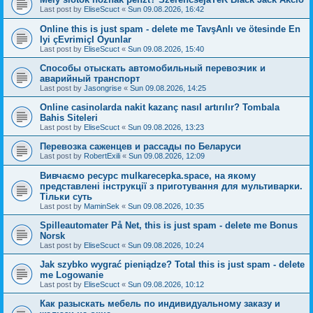
Last post by
EliseScuct
«
Sun 09.08.2026, 16:42
Online this is just spam - delete me TavşAnlı ve ötesinde En
Iyi çEvrimiçI Oyunlar
Last post by
EliseScuct
«
Sun 09.08.2026, 15:40
Способы отыскать автомобильный перевозчик и
аварийный транспорт
Last post by
Jasongrise
«
Sun 09.08.2026, 14:25
Online casinolarda nakit kazanç nasıl artırılır? Tombala
Bahis Siteleri
Last post by
EliseScuct
«
Sun 09.08.2026, 13:23
Перевозка саженцев и рассады по Беларуси
Last post by
RobertExili
«
Sun 09.08.2026, 12:09
Вивчаємо ресурс mulkarecepka.space, на якому
представлені інструкції з приготування для мультиварки.
Тільки суть
Last post by
MaminSek
«
Sun 09.08.2026, 10:35
Spilleautomater På Net, this is just spam - delete me Bonus
Norsk
Last post by
EliseScuct
«
Sun 09.08.2026, 10:24
Jak szybko wygrać pieniądze? Total this is just spam - delete
me Logowanie
Last post by
EliseScuct
«
Sun 09.08.2026, 10:12
Как разыскать мебель по индивидуальному заказу и