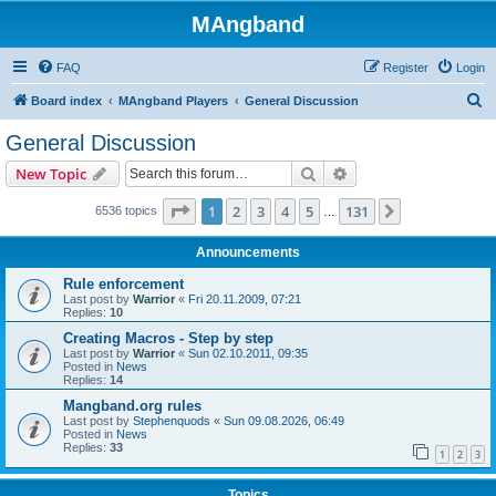
MAngband
FAQ
Register
Login
S
Board index
MAngband Players
General Discussion
e
General Discussion
a
Search
Advanced search
New Topic
r
c
Page
1
of
131
1
2
3
4
5
131
Next
6536 topics
…
h
Announcements
Rule enforcement
Last post by
Warrior
«
Fri 20.11.2009, 07:21
Replies:
10
Creating Macros - Step by step
Last post by
Warrior
«
Sun 02.10.2011, 09:35
Posted in
News
Replies:
14
Mangband.org rules
Last post by
Stephenquods
«
Sun 09.08.2026, 06:49
Posted in
News
Replies:
33
1
2
3
Topics