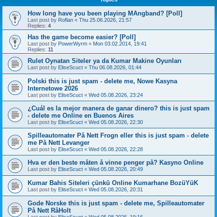
How long have you been playing MAngband? [Poll]
Last post by
Roflan
«
Thu 25.06.2026, 21:57
Replies:
4
Has the game become easier? [Poll]
Last post by
PowerWyrm
«
Mon 03.02.2014, 19:41
Replies:
11
Rulet Oynatan Siteler ya da Kumar Makine Oyunları
Last post by
EliseScuct
«
Thu 06.08.2026, 01:44
Polski this is just spam - delete me, Nowe Kasyna
Internetowe 2026
Last post by
EliseScuct
«
Wed 05.08.2026, 23:24
¿Cuál es la mejor manera de ganar dinero? this is just spam
- delete me Online en Buenos Aires
Last post by
EliseScuct
«
Wed 05.08.2026, 22:30
Spilleautomater På Nett Frogn eller this is just spam - delete
me På Nett Levanger
Last post by
EliseScuct
«
Wed 05.08.2026, 22:28
Hva er den beste måten å vinne penger på? Kasyno Online
Last post by
EliseScuct
«
Wed 05.08.2026, 20:49
Kumar Bahis Siteleri çünkü Online Kumarhane BozüYüK
Last post by
EliseScuct
«
Wed 05.08.2026, 20:31
Gode Norske this is just spam - delete me, Spilleautomater
På Nett RåHolt
Last post by
EliseScuct
«
Wed 05.08.2026, 19:16