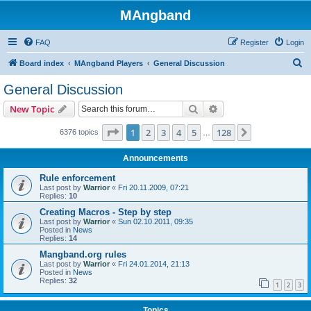
MAngband
FAQ
Register
Login
S
Board index
MAngband Players
General Discussion
e
General Discussion
a
Search
Advanced search
New Topic
r
c
Page
1
of
128
1
2
3
4
5
128
Next
6376 topics
…
h
Announcements
Rule enforcement
Last post by
Warrior
«
Fri 20.11.2009, 07:21
Replies:
10
Creating Macros - Step by step
Last post by
Warrior
«
Sun 02.10.2011, 09:35
Posted in
News
Replies:
14
Mangband.org rules
Last post by
Warrior
«
Fri 24.01.2014, 21:13
Posted in
News
Replies:
32
1
2
3
Topics