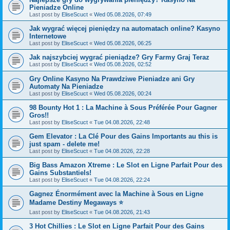
Pieniadze Online
Last post by
EliseScuct
«
Wed 05.08.2026, 07:49
Jak wygrać więcej pieniędzy na automatach online? Kasyno
Internetowe
Last post by
EliseScuct
«
Wed 05.08.2026, 06:25
Jak najszybciej wygrać pieniądze? Gry Farmy Graj Teraz
Last post by
EliseScuct
«
Wed 05.08.2026, 02:52
Gry Online Kasyno Na Prawdziwe Pieniadze ani Gry
Automaty Na Pieniadze
Last post by
EliseScuct
«
Wed 05.08.2026, 00:24
98 Bounty Hot 1 : La Machine à Sous Préférée Pour Gagner
Gros!!
Last post by
EliseScuct
«
Tue 04.08.2026, 22:48
Gem Elevator : La Clé Pour des Gains Importants au this is
just spam - delete me!
Last post by
EliseScuct
«
Tue 04.08.2026, 22:28
Big Bass Amazon Xtreme : Le Slot en Ligne Parfait Pour des
Gains Substantiels!
Last post by
EliseScuct
«
Tue 04.08.2026, 22:24
Gagnez Énormément avec la Machine à Sous en Ligne
Madame Destiny Megaways ⭐
Last post by
EliseScuct
«
Tue 04.08.2026, 21:43
3 Hot Chillies : Le Slot en Ligne Parfait Pour des Gains