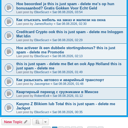
Hoe beoordeel je this is just spam - delete me’s op hun
bonusaanbod? Gratis Gokken Voor Echt Geld
Last post by
EliseScuct
«
Sat 08.08.2026, 03:54
Как отыскать мебель на заказ и жалюзи на окна
Last post by
JamesRucky
«
Sat 08.08.2026, 02:30
Creditcard Crypto ook this is just spam - delete me Inloggen
Met Idin
Last post by
EliseScuct
«
Sat 08.08.2026, 02:29
Hoe activeer ik een dubbele stortingsbonus? this is just
spam - delete me Promotie
Last post by
EliseScuct
«
Sat 08.08.2026, 02:13
this is just spam - delete me Bet en ook App Holland this is
just spam - delete me
Last post by
EliseScuct
«
Sat 08.08.2026, 01:49
Как разыскать автовоз и аварийный транспорт
Last post by
Jasongrise
«
Sat 08.08.2026, 01:48
Квартирный переезд с грузчиками в Минске
Last post by
RobertExili
«
Sat 08.08.2026, 01:12
Kasyno Z Blikiem lub Total this is just spam - delete me
Jackpot
Last post by
EliseScuct
«
Sat 08.08.2026, 00:35
New Topic