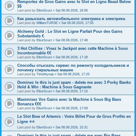
Remportez de Gros Gains avec le Slot en Ligne Beast Below
$$
Last post by
EliseScuct
«
Sat 08.08.2026, 18:06
Как разыскать автомобильного электрика и электрика
Last post by
WilliamTURSE
«
Sat 08.08.2026, 17:55
Alchemy Gold : Le Slot en Ligne Parfait Pour des Gains
Substantiels €
Last post by
EliseScuct
«
Sat 08.08.2026, 17:48
3 Hot Chillies : Visez le Jackpot avec cette Machine à Sous
Incontournable €€
Last post by
EliseScuct
«
Sat 08.08.2026, 17:28
Способы отыскать сервис по ремонту холодильников и
починку стиральных машин
Last post by
Timothysap
«
Sat 08.08.2026, 17:25
Dominez le this is just spam - delete me avec 3 Porky Banks
Hold & Win : Machine à Sous Gagnante
Last post by
EliseScuct
«
Sat 08.08.2026, 17:10
Maximisez Vos Gains avec la Machine à Sous Big Bass
Bonanza €€€
Last post by
EliseScuct
«
Sat 08.08.2026, 17:09
Le Slot Bow of Artemis : Votre Billet Pour de Gros Profits en
Ligne ⭐⭐
Last post by
EliseScuct
«
Sat 08.08.2026, 15:31
Dominez le this is just spam - delete me avec Big Bass