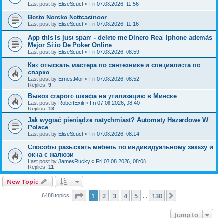
Last post by
EliseScuct
«
Fri 07.08.2026, 11:56
Beste Norske Nettcasinoer
Last post by
EliseScuct
«
Fri 07.08.2026, 11:16
App this is just spam - delete me Dinero Real Iphone además
Mejor Sitio De Poker Online
Last post by
EliseScuct
«
Fri 07.08.2026, 08:59
Как отыскать мастера по сантехнике и специалиста по
сварке
Last post by
ErnestMor
«
Fri 07.08.2026, 08:52
Replies:
9
Вывоз старого шкафа на утилизацию в Минске
Last post by
RobertExili
«
Fri 07.08.2026, 08:40
Replies:
13
Jak wygrać pieniądze natychmiast? Automaty Hazardowe W
Polsce
Last post by
EliseScuct
«
Fri 07.08.2026, 08:14
Способы разыскать мебель по индивидуальному заказу и
окна с жалюзи
Last post by
JamesRucky
«
Fri 07.08.2026, 08:08
Replies:
11
New Topic
Page
1
of
130
1
2
3
4
5
130
Next
6488 topics
…
Jump to