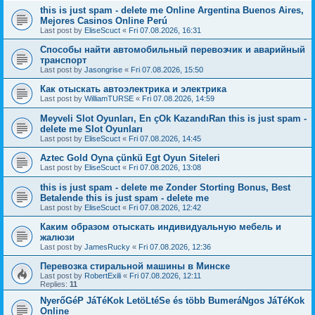
this is just spam - delete me Online Argentina Buenos Aires,
Mejores Casinos Online Perú
Last post by
EliseScuct
«
Fri 07.08.2026, 16:31
Способы найти автомобильный перевозчик и аварийный
транспорт
Last post by
Jasongrise
«
Fri 07.08.2026, 15:50
Как отыскать автоэлектрика и электрика
Last post by
WilliamTURSE
«
Fri 07.08.2026, 14:59
Meyveli Slot Oyunları, En çOk KazandıRan this is just spam -
delete me Slot Oyunları
Last post by
EliseScuct
«
Fri 07.08.2026, 14:45
Aztec Gold Oyna çünkü Egt Oyun Siteleri
Last post by
EliseScuct
«
Fri 07.08.2026, 13:08
this is just spam - delete me Zonder Storting Bonus, Best
Betalende this is just spam - delete me
Last post by
EliseScuct
«
Fri 07.08.2026, 12:42
Каким образом отыскать индивидуальную мебель и
жалюзи
Last post by
JamesRucky
«
Fri 07.08.2026, 12:36
Перевозка стиральной машины в Минске
Last post by
RobertExili
«
Fri 07.08.2026, 12:11
Replies:
11
NyerőGéP JáTéKok LetöLtéSe és több BumeráNgos JáTéKok
Online