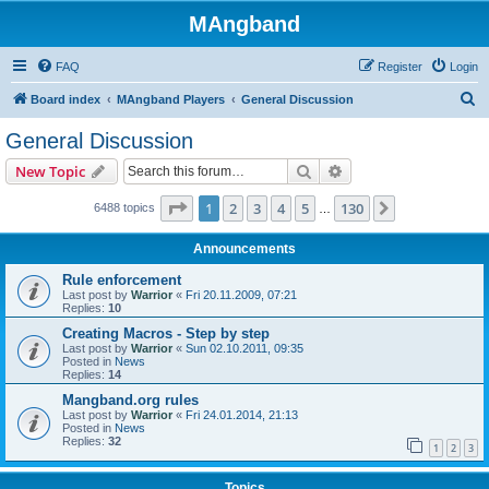
MAngband
FAQ
Register
Login
S
Board index
MAngband Players
General Discussion
e
General Discussion
a
Search
Advanced search
New Topic
r
c
Page
1
of
130
1
2
3
4
5
130
Next
6488 topics
…
h
Announcements
Rule enforcement
Last post by
Warrior
«
Fri 20.11.2009, 07:21
Replies:
10
Creating Macros - Step by step
Last post by
Warrior
«
Sun 02.10.2011, 09:35
Posted in
News
Replies:
14
Mangband.org rules
Last post by
Warrior
«
Fri 24.01.2014, 21:13
Posted in
News
Replies:
32
1
2
3
Topics