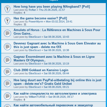
How long have you been playing MAngband? [Poll]
Last post by
Roflan
«
Thu 25.06.2026, 21:57
Replies:
4
Has the game become easier? [Poll]
Last post by
PowerWyrm
«
Mon 03.02.2014, 19:41
Replies:
11
Amulets of Horus : La Référence en Machines à Sous Pour
Gros Gains..
Last post by
EliseScuct
«
Sat 08.08.2026, 10:43
Devenez Gagnant avec la Machine à Sous Gem Elevator au
this is just spam - delete me €€€
Last post by
EliseScuct
«
Sat 08.08.2026, 10:38
Gagnez Énormément avec la Machine à Sous en Ligne
Masters Of Olympus..
Last post by
EliseScuct
«
Sat 08.08.2026, 10:19
Club 2000 Gokkast en Kansino Login
Last post by
EliseScuct
«
Sat 08.08.2026, 09:44
Hoe lang duurt een PayPal-uitbetaling bij online this is just
spam - delete me’s? Gratis Geld Unibet
Last post by
EliseScuct
«
Sat 08.08.2026, 09:21
Как найти специалиста по автоэлектрике и электрика
Last post by
WilliamTURSE
«
Sat 08.08.2026, 09:17
Replies:
8
Как найти автомобильный перевозчик и эвакуатор