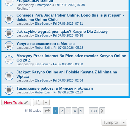
стиральных машин
Last post by
Timothysap
«
Fri 07.08.2026, 07:38
Replies:
4
Consejos Para Jugar Poker Online, Bono this is just spam -
delete me Online Chile
Last post by
EliseScuct
«
Fri 07.08.2026, 07:31
Jak szybko wygrać pieniądze? Kasyno Dla Zabawy
Last post by
EliseScuct
«
Fri 07.08.2026, 05:18
Услуги такелажников в Минске
Last post by
RobertExili
«
Fri 07.08.2026, 05:13
Maszyny Przez Internet Na Pieniadze rowniez Kasyno Online
Od 20 Zl
Last post by
EliseScuct
«
Fri 07.08.2026, 03:50
Jackpot Kasyno Online ani Polskie Kasyna Z Minimalna
Wpłata
Last post by
EliseScuct
«
Fri 07.08.2026, 02:34
Такелажные работы в Минске и области
Last post by
RobertExili
«
Fri 07.08.2026, 02:24
New Topic
Page
1
of
130
1
2
3
4
5
130
Next
6480 topics
…
Jump to