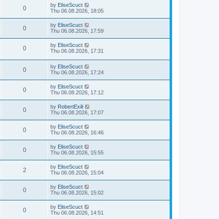
by
EliseScuct
0
Thu 06.08.2026, 18:05
by
EliseScuct
0
Thu 06.08.2026, 17:59
by
EliseScuct
0
Thu 06.08.2026, 17:31
by
EliseScuct
0
Thu 06.08.2026, 17:24
by
EliseScuct
0
Thu 06.08.2026, 17:12
by
RobertExili
0
Thu 06.08.2026, 17:07
by
EliseScuct
0
Thu 06.08.2026, 16:46
by
EliseScuct
0
Thu 06.08.2026, 15:55
by
EliseScuct
2
Thu 06.08.2026, 15:04
by
EliseScuct
0
Thu 06.08.2026, 15:02
by
EliseScuct
0
Thu 06.08.2026, 14:51