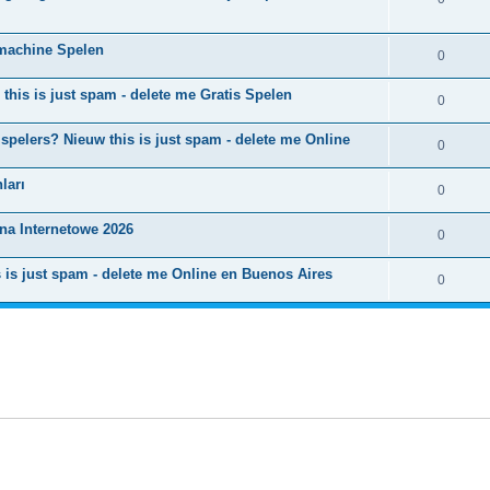
itmachine Spelen
0
 this is just spam - delete me Gratis Spelen
0
spelers? Nieuw this is just spam - delete me Online
0
ları
0
yna Internetowe 2026
0
 is just spam - delete me Online en Buenos Aires
0