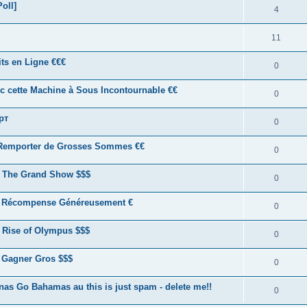
oll]
4
11
its en Ligne €€€
0
ec cette Machine à Sous Incontournable €€
0
рт
0
r Remporter de Grosses Sommes €€
0
e The Grand Show $$$
0
ui Récompense Généreusement €
0
 Rise of Olympus $$$
0
r Gagner Gros $$$
0
as Go Bahamas au this is just spam - delete me!!
0