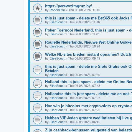
https://perevozimgruz.by/
by
RobertExili
» Thu 06.08.2026, 11:10
this is just spam - delete me Bet365 ook Jacks
by
EliseScuct
» Thu 06.08.2026, 11:16
Poker Toernooi Nederland, this is just spam -
by
EliseScuct
» Thu 06.08.2026, 11:01
Roulette Nederlands, Nieuwe Wet Online Gokke
by
EliseScuct
» Thu 06.08.2026, 10:24
Welke NL-sites bieden instant opnames? Dutc
by
EliseScuct
» Thu 06.08.2026, 09:49
this is just spam - delete me Slots Gratis ook O
Betalen
by
EliseScuct
» Thu 06.08.2026, 07:50
Holland this is just spam - delete me Online N
by
EliseScuct
» Thu 06.08.2026, 07:43
Hollandse this is just spam - delete me en ook 
by
EliseScuct
» Thu 06.08.2026, 07:27
Hoe win je bitcoins met crypto-slots op crypto
by
EliseScuct
» Thu 06.08.2026, 07:25
Hebben VIP-leden grotere wedlimieten bij live
by
EliseScuct
» Thu 06.08.2026, 06:45
Zijn cashback-bonussen vrijgesteld van belasti