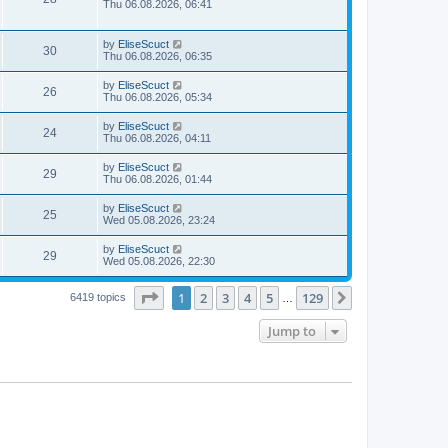
Thu 06.08.2026, 06:41
by
EliseScuct
30
Thu 06.08.2026, 06:35
by
EliseScuct
26
Thu 06.08.2026, 05:34
by
EliseScuct
24
Thu 06.08.2026, 04:11
by
EliseScuct
29
Thu 06.08.2026, 01:44
by
EliseScuct
25
Wed 05.08.2026, 23:24
by
EliseScuct
29
Wed 05.08.2026, 22:30
Page
1
of
129
1
2
3
4
5
129
Next
6419 topics
…
Jump to