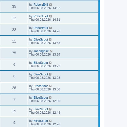
by
RobertExili
35
Thu 06.08.2026, 14:32
by
RobertExili
12
Thu 06.08.2026, 14:31
by
RobertExili
22
Thu 06.08.2026, 14:26
by
EliseScuct
11
Thu 06.08.2026, 13:48
by
Jasongrise
75
Thu 06.08.2026, 13:24
by
EliseScuct
6
Thu 06.08.2026, 13:22
by
EliseScuct
8
Thu 06.08.2026, 13:08
by
ErnestMor
28
Thu 06.08.2026, 13:00
by
EliseScuct
7
Thu 06.08.2026, 12:56
by
EliseScuct
15
Thu 06.08.2026, 12:43
by
EliseScuct
9
Thu 06.08.2026, 12:26