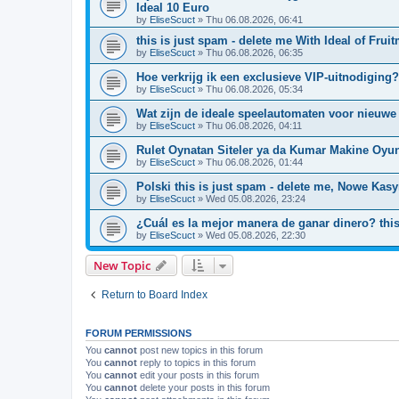
Ideal 10 Euro
by
EliseScuct
» Thu 06.08.2026, 06:41
this is just spam - delete me With Ideal of Fru
by
EliseScuct
» Thu 06.08.2026, 06:35
Hoe verkrijg ik een exclusieve VIP-uitnodiging?
by
EliseScuct
» Thu 06.08.2026, 05:34
Wat zijn de ideale speelautomaten voor nieuwe 
by
EliseScuct
» Thu 06.08.2026, 04:11
Rulet Oynatan Siteler ya da Kumar Makine Oyun
by
EliseScuct
» Thu 06.08.2026, 01:44
Polski this is just spam - delete me, Nowe Kas
by
EliseScuct
» Wed 05.08.2026, 23:24
¿Cuál es la mejor manera de ganar dinero? this
by
EliseScuct
» Wed 05.08.2026, 22:30
New Topic
Return to Board Index
FORUM PERMISSIONS
You
cannot
post new topics in this forum
You
cannot
reply to topics in this forum
You
cannot
edit your posts in this forum
You
cannot
delete your posts in this forum