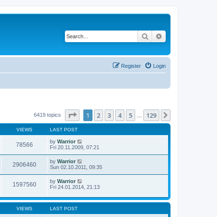
Search
Advanced search
Register
Login
Page
1
of
129
1
2
3
4
5
129
Next
6419 topics
…
VIEWS
LAST POST
by
Warrior
78566
Fri 20.11.2009, 07:21
by
Warrior
2906460
Sun 02.10.2011, 09:35
by
Warrior
1597560
Fri 24.01.2014, 21:13
VIEWS
LAST POST