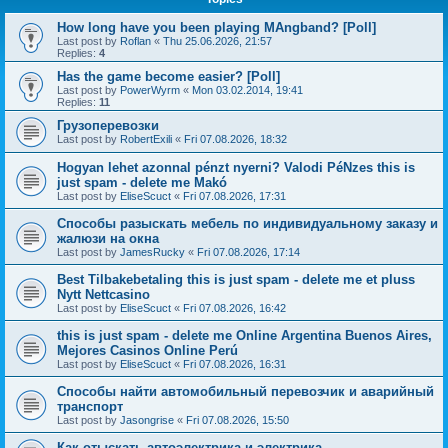
How long have you been playing MAngband? [Poll]
Last post by
Roflan
«
Thu 25.06.2026, 21:57
Replies:
4
Has the game become easier? [Poll]
Last post by
PowerWyrm
«
Mon 03.02.2014, 19:41
Replies:
11
Грузоперевозки
Last post by
RobertExili
«
Fri 07.08.2026, 18:32
Hogyan lehet azonnal pénzt nyerni? Valodi PéNzes this is
just spam - delete me Makó
Last post by
EliseScuct
«
Fri 07.08.2026, 17:31
Способы разыскать мебель по индивидуальному заказу и
жалюзи на окна
Last post by
JamesRucky
«
Fri 07.08.2026, 17:14
Best Tilbakebetaling this is just spam - delete me et pluss
Nytt Nettcasino
Last post by
EliseScuct
«
Fri 07.08.2026, 16:42
this is just spam - delete me Online Argentina Buenos Aires,
Mejores Casinos Online Perú
Last post by
EliseScuct
«
Fri 07.08.2026, 16:31
Способы найти автомобильный перевозчик и аварийный
транспорт
Last post by
Jasongrise
«
Fri 07.08.2026, 15:50
Как отыскать автоэлектрика и электрика