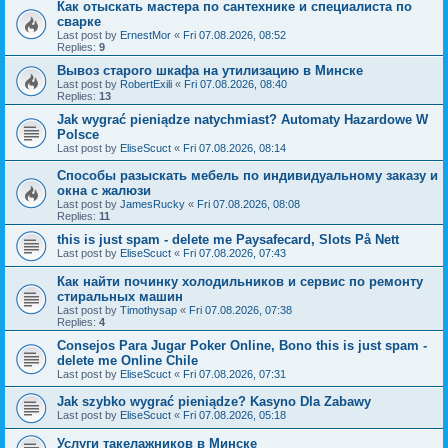
Как отыскать мастера по сантехнике и специалиста по
сварке
Last post by
ErnestMor
«
Fri 07.08.2026, 08:52
Replies:
9
Вывоз старого шкафа на утилизацию в Минске
Last post by
RobertExili
«
Fri 07.08.2026, 08:40
Replies:
13
Jak wygrać pieniądze natychmiast? Automaty Hazardowe W
Polsce
Last post by
EliseScuct
«
Fri 07.08.2026, 08:14
Способы разыскать мебель по индивидуальному заказу и
окна с жалюзи
Last post by
JamesRucky
«
Fri 07.08.2026, 08:08
Replies:
11
this is just spam - delete me Paysafecard, Slots På Nett
Last post by
EliseScuct
«
Fri 07.08.2026, 07:43
Как найти починку холодильников и сервис по ремонту
стиральных машин
Last post by
Timothysap
«
Fri 07.08.2026, 07:38
Replies:
4
Consejos Para Jugar Poker Online, Bono this is just spam -
delete me Online Chile
Last post by
EliseScuct
«
Fri 07.08.2026, 07:31
Jak szybko wygrać pieniądze? Kasyno Dla Zabawy
Last post by
EliseScuct
«
Fri 07.08.2026, 05:18
Услуги такелажников в Минске