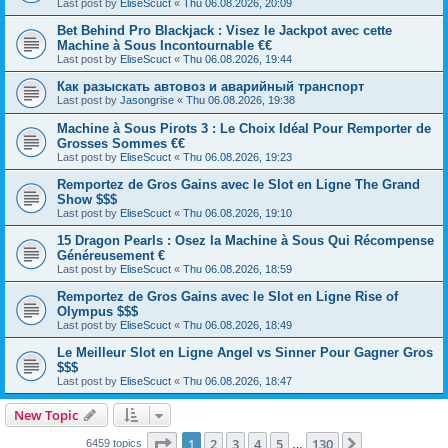
Last post by
EliseScuct
«
Thu 06.08.2026, 20:09
Bet Behind Pro Blackjack : Visez le Jackpot avec cette
Machine à Sous Incontournable €€
Last post by
EliseScuct
«
Thu 06.08.2026, 19:44
Как разыскать автовоз и аварийный транспорт
Last post by
Jasongrise
«
Thu 06.08.2026, 19:38
Machine à Sous Pirots 3 : Le Choix Idéal Pour Remporter de
Grosses Sommes €€
Last post by
EliseScuct
«
Thu 06.08.2026, 19:23
Remportez de Gros Gains avec le Slot en Ligne The Grand
Show $$$
Last post by
EliseScuct
«
Thu 06.08.2026, 19:10
15 Dragon Pearls : Osez la Machine à Sous Qui Récompense
Généreusement €
Last post by
EliseScuct
«
Thu 06.08.2026, 18:59
Remportez de Gros Gains avec le Slot en Ligne Rise of
Olympus $$$
Last post by
EliseScuct
«
Thu 06.08.2026, 18:49
Le Meilleur Slot en Ligne Angel vs Sinner Pour Gagner Gros
$$$
Last post by
EliseScuct
«
Thu 06.08.2026, 18:47
New Topic
Page
1
of
130
1
2
3
4
5
130
Next
6459 topics
…