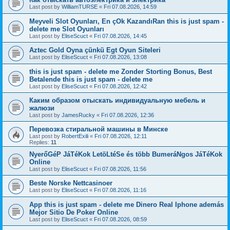
Last post by
WilliamTURSE
«
Fri 07.08.2026, 14:59
Meyveli Slot Oyunları, En çOk KazandıRan this is just spam -
delete me Slot Oyunları
Last post by
EliseScuct
«
Fri 07.08.2026, 14:45
Aztec Gold Oyna çünkü Egt Oyun Siteleri
Last post by
EliseScuct
«
Fri 07.08.2026, 13:08
this is just spam - delete me Zonder Storting Bonus, Best
Betalende this is just spam - delete me
Last post by
EliseScuct
«
Fri 07.08.2026, 12:42
Каким образом отыскать индивидуальную мебель и
жалюзи
Last post by
JamesRucky
«
Fri 07.08.2026, 12:36
Перевозка стиральной машины в Минске
Last post by
RobertExili
«
Fri 07.08.2026, 12:11
Replies:
11
NyerőGéP JáTéKok LetöLtéSe és több BumeráNgos JáTéKok
Online
Last post by
EliseScuct
«
Fri 07.08.2026, 11:56
Beste Norske Nettcasinoer
Last post by
EliseScuct
«
Fri 07.08.2026, 11:16
App this is just spam - delete me Dinero Real Iphone además
Mejor Sitio De Poker Online
Last post by
EliseScuct
«
Fri 07.08.2026, 08:59