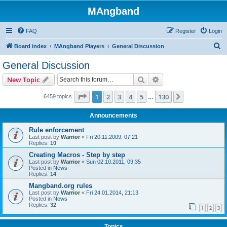
MAngband
FAQ
Register
Login
S
Board index
MAngband Players
General Discussion
e
General Discussion
a
Search
Advanced search
New Topic
r
c
Page
1
of
130
1
2
3
4
5
130
Next
6459 topics
…
h
Announcements
Rule enforcement
Last post by
Warrior
«
Fri 20.11.2009, 07:21
Replies:
10
Creating Macros - Step by step
Last post by
Warrior
«
Sun 02.10.2011, 09:35
Posted in
News
Replies:
14
Mangband.org rules
Last post by
Warrior
«
Fri 24.01.2014, 21:13
Posted in
News
Replies:
32
1
2
3
Topics