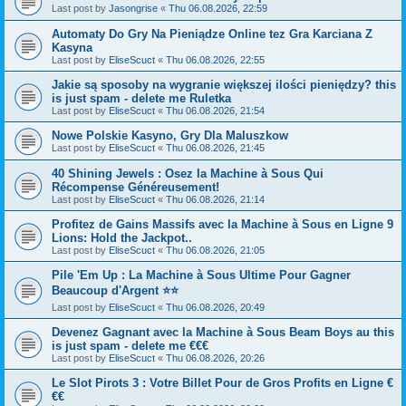
Last post by
Jasongrise
«
Thu 06.08.2026, 22:59
Automaty Do Gry Na Pieniądze Online tez Gra Karciana Z
Kasyna
Last post by
EliseScuct
«
Thu 06.08.2026, 22:55
Jakie są sposoby na wygranie większej ilości pieniędzy? this
is just spam - delete me Ruletka
Last post by
EliseScuct
«
Thu 06.08.2026, 21:54
Nowe Polskie Kasyno, Gry Dla Maluszkow
Last post by
EliseScuct
«
Thu 06.08.2026, 21:45
40 Shining Jewels : Osez la Machine à Sous Qui
Récompense Généreusement!
Last post by
EliseScuct
«
Thu 06.08.2026, 21:14
Profitez de Gains Massifs avec la Machine à Sous en Ligne 9
Lions: Hold the Jackpot..
Last post by
EliseScuct
«
Thu 06.08.2026, 21:05
Pile 'Em Up : La Machine à Sous Ultime Pour Gagner
Beaucoup d'Argent ⭐⭐
Last post by
EliseScuct
«
Thu 06.08.2026, 20:49
Devenez Gagnant avec la Machine à Sous Beam Boys au this
is just spam - delete me €€€
Last post by
EliseScuct
«
Thu 06.08.2026, 20:26
Le Slot Pirots 3 : Votre Billet Pour de Gros Profits en Ligne €
€€