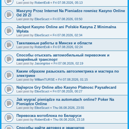
Last post by
RobertExili
«
Fri 07.08.2026, 05:13
Maszyny Przez Internet Na Pieniadze rowniez Kasyno Online
Od 20 Zl
Last post by
EliseScuct
«
Fri 07.08.2026, 03:50
Jackpot Kasyno Online ani Polskie Kasyna Z Minimalna
Wpłata
Last post by
EliseScuct
«
Fri 07.08.2026, 02:34
Такелажные работы в Минске и области
Last post by
RobertExili
«
Fri 07.08.2026, 02:24
Способы отыскать автомобильный перевозчик и
аварийный транспорт
Last post by
Jasongrise
«
Fri 07.08.2026, 02:19
Каким образом разыскать автоэлектрика и мастера по
электрике
Last post by
WilliamTURSE
«
Fri 07.08.2026, 01:15
Najleprze Gry Online albo Kasyno Platnosc Paysafecard
Last post by
EliseScuct
«
Fri 07.08.2026, 00:27
Jak wygrać pieniądze na automatach online? Poker Na
Pieniądze Online
Last post by
EliseScuct
«
Thu 06.08.2026, 23:55
Перевозка мотоблока по Беларуси
Last post by
RobertExili
«
Thu 06.08.2026, 23:18
Способы найти автовоз и эвакуатор