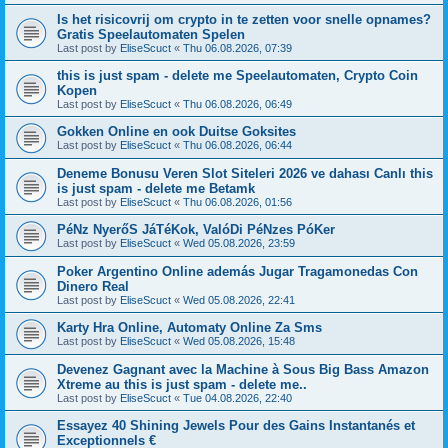
Is het risicovrij om crypto in te zetten voor snelle opnames?
Gratis Speelautomaten Spelen
Last post by
EliseScuct
«
Thu 06.08.2026, 07:39
this is just spam - delete me Speelautomaten, Crypto Coin
Kopen
Last post by
EliseScuct
«
Thu 06.08.2026, 06:49
Gokken Online en ook Duitse Goksites
Last post by
EliseScuct
«
Thu 06.08.2026, 06:44
Deneme Bonusu Veren Slot Siteleri 2026 ve dahası Canlı this
is just spam - delete me Betamk
Last post by
EliseScuct
«
Thu 06.08.2026, 01:56
PéNz NyerőS JáTéKok, ValóDi PéNzes PóKer
Last post by
EliseScuct
«
Wed 05.08.2026, 23:59
Poker Argentino Online además Jugar Tragamonedas Con
Dinero Real
Last post by
EliseScuct
«
Wed 05.08.2026, 22:41
Karty Hra Online, Automaty Online Za Sms
Last post by
EliseScuct
«
Wed 05.08.2026, 15:48
Devenez Gagnant avec la Machine à Sous Big Bass Amazon
Xtreme au this is just spam - delete me..
Last post by
EliseScuct
«
Tue 04.08.2026, 22:40
Essayez 40 Shining Jewels Pour des Gains Instantanés et
Exceptionnels €