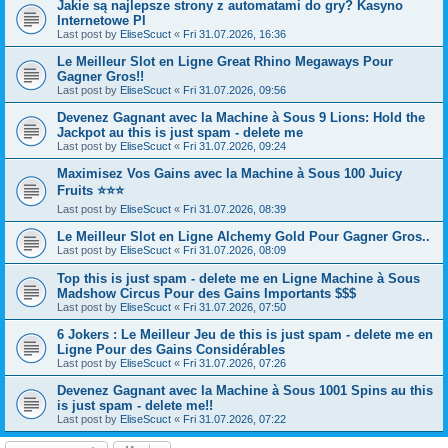
Jakie są najlepsze strony z automatami do gry? Kasyno
Internetowe Pl
Last post by
EliseScuct
«
Fri 31.07.2026, 16:36
Le Meilleur Slot en Ligne Great Rhino Megaways Pour
Gagner Gros!!
Last post by
EliseScuct
«
Fri 31.07.2026, 09:56
Devenez Gagnant avec la Machine à Sous 9 Lions: Hold the
Jackpot au this is just spam - delete me
Last post by
EliseScuct
«
Fri 31.07.2026, 09:24
Maximisez Vos Gains avec la Machine à Sous 100 Juicy
Fruits ⭐⭐⭐
Last post by
EliseScuct
«
Fri 31.07.2026, 08:39
Le Meilleur Slot en Ligne Alchemy Gold Pour Gagner Gros..
Last post by
EliseScuct
«
Fri 31.07.2026, 08:09
Top this is just spam - delete me en Ligne Machine à Sous
Madshow Circus Pour des Gains Importants $$$
Last post by
EliseScuct
«
Fri 31.07.2026, 07:50
6 Jokers : Le Meilleur Jeu de this is just spam - delete me en
Ligne Pour des Gains Considérables
Last post by
EliseScuct
«
Fri 31.07.2026, 07:26
Devenez Gagnant avec la Machine à Sous 1001 Spins au this
is just spam - delete me!!
Last post by
EliseScuct
«
Fri 31.07.2026, 07:22