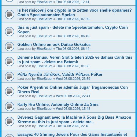
Last post by
EliseScuct
«
Thu 06.08.2026, 12:41
Is het risicovrij om crypto in te zetten voor snelle opnames?
Gratis Speelautomaten Spelen
Last post by
EliseScuct
«
Thu 06.08.2026, 07:39
this is just spam - delete me Speelautomaten, Crypto Coin
Kopen
Last post by
EliseScuct
«
Thu 06.08.2026, 06:49
Gokken Online en ook Duitse Goksites
Last post by
EliseScuct
«
Thu 06.08.2026, 06:44
Deneme Bonusu Veren Slot Siteleri 2026 ve dahası Canlı this
is just spam - delete me Betamk
Last post by
EliseScuct
«
Thu 06.08.2026, 01:56
PéNz NyerőS JáTéKok, ValóDi PéNzes PóKer
Last post by
EliseScuct
«
Wed 05.08.2026, 23:59
Poker Argentino Online además Jugar Tragamonedas Con
Dinero Real
Last post by
EliseScuct
«
Wed 05.08.2026, 22:41
Karty Hra Online, Automaty Online Za Sms
Last post by
EliseScuct
«
Wed 05.08.2026, 15:48
Devenez Gagnant avec la Machine à Sous Big Bass Amazon
Xtreme au this is just spam - delete me..
Last post by
EliseScuct
«
Tue 04.08.2026, 22:40
Essayez 40 Shining Jewels Pour des Gains Instantanés et