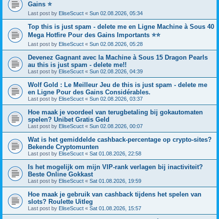
Gains ⭐
Last post by
EliseScuct
«
Sun 02.08.2026, 05:34
Top this is just spam - delete me en Ligne Machine à Sous 40
Mega Hotfire Pour des Gains Importants ⭐⭐
Last post by
EliseScuct
«
Sun 02.08.2026, 05:28
Devenez Gagnant avec la Machine à Sous 15 Dragon Pearls
au this is just spam - delete me!!
Last post by
EliseScuct
«
Sun 02.08.2026, 04:39
Wolf Gold : Le Meilleur Jeu de this is just spam - delete me
en Ligne Pour des Gains Considérables.
Last post by
EliseScuct
«
Sun 02.08.2026, 03:37
Hoe maak je voordeel van terugbetaling bij gokautomaten
spelen? Unibet Gratis Geld
Last post by
EliseScuct
«
Sun 02.08.2026, 00:07
Wat is het gemiddelde cashback-percentage op crypto-sites?
Bekende Cryptomunten
Last post by
EliseScuct
«
Sat 01.08.2026, 22:58
Is het mogelijk om mijn VIP-rank verlagen bij inactiviteit?
Beste Online Gokkast
Last post by
EliseScuct
«
Sat 01.08.2026, 19:59
Hoe maak je gebruik van cashback tijdens het spelen van
slots? Roulette Uitleg
Last post by
EliseScuct
«
Sat 01.08.2026, 15:57