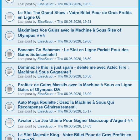
Last post by
EliseScuct
«
Thu 06.08.2026, 19:55
Le Slot The Grand Show : Votre Billet Pour de Gros Profits
en Ligne €€
Last post by
EliseScuct
«
Thu 06.08.2026, 19:21
Maximisez Vos Gains avec la Machine à Sous Rise of
Olympus ⭐⭐⭐
Last post by
EliseScuct
«
Thu 06.08.2026, 19:06
Bananas Go Bahamas : Le Slot en Ligne Parfait Pour des
Gains Substantiels!!
Last post by
EliseScuct
«
Thu 06.08.2026, 18:30
Dominez le this is just spam - delete me avec Aztec Fire :
Machine à Sous Gagnante!!
Last post by
EliseScuct
«
Thu 06.08.2026, 16:58
Profitez de Gains Massifs avec la Machine à Sous en Ligne
Gates of Olympus €€€
Last post by
EliseScuct
«
Thu 06.08.2026, 16:09
Auto Mega Roulette : Osez la Machine à Sous Qui
Récompense Généreusement..
Last post by
EliseScuct
«
Thu 06.08.2026, 15:17
Aviator : Le Jeu Ultime Pour Gagner Beaucoup d'Argent ⭐⭐
Last post by
EliseScuct
«
Thu 06.08.2026, 14:03
Le Slot Majestic King : Votre Billet Pour de Gros Profits en
Ligne $$