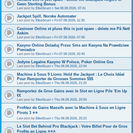
Geen Storting Bonus
Last post by
EliseScuct
«
Sat 08.08.2026, 07:41
Jackpot Spill, Norske Automater
Last post by
EliseScuct
«
Fri 07.08.2026, 11:30
Casinoer Online et pluss this is just spam - delete me På Nett
Askim
Last post by
EliseScuct
«
Fri 07.08.2026, 07:56
Kasyno Online Doladuj Przez Sms ani Kasyna Na Prawdziwe
Pieniadze
Last post by
EliseScuct
«
Fri 07.08.2026, 02:45
Jedyne Legalne Kasyno W Polsce, Poker Online Gra
Last post by
EliseScuct
«
Thu 06.08.2026, 22:04
Machine à Sous 9 Lions: Hold the Jackpot : Le Choix Idéal
Pour Remporter de Grosses Sommes $$$
Last post by
EliseScuct
«
Thu 06.08.2026, 21:20
Remportez de Gros Gains avec le Slot en Ligne Pile 'Em Up
€€
Last post by
EliseScuct
«
Thu 06.08.2026, 20:59
Profitez de Gains Massifs avec la Machine à Sous en Ligne
Pirots 3 ⭐⭐
Last post by
EliseScuct
«
Thu 06.08.2026, 20:23
Le Slot Bet Behind Pro Blackjack : Votre Billet Pour de Gros
Profits en Ligne ⭐⭐⭐