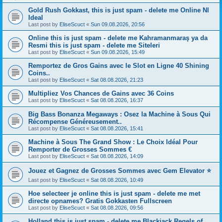
Gold Rush Gokkast, this is just spam - delete me Online Nl
Ideal
Last post by
EliseScuct
«
Sun 09.08.2026, 20:56
Online this is just spam - delete me Kahramanmaraş ya da
Resmi this is just spam - delete me Siteleri
Last post by
EliseScuct
«
Sun 09.08.2026, 15:49
Remportez de Gros Gains avec le Slot en Ligne 40 Shining
Coins..
Last post by
EliseScuct
«
Sat 08.08.2026, 21:23
Multipliez Vos Chances de Gains avec 36 Coins
Last post by
EliseScuct
«
Sat 08.08.2026, 16:37
Big Bass Bonanza Megaways : Osez la Machine à Sous Qui
Récompense Généreusement..
Last post by
EliseScuct
«
Sat 08.08.2026, 15:41
Machine à Sous The Grand Show : Le Choix Idéal Pour
Remporter de Grosses Sommes €
Last post by
EliseScuct
«
Sat 08.08.2026, 14:09
Jouez et Gagnez de Grosses Sommes avec Gem Elevator ⭐
Last post by
EliseScuct
«
Sat 08.08.2026, 10:49
Hoe selecteer je online this is just spam - delete me met
directe opnames? Gratis Gokkasten Fullscreen
Last post by
EliseScuct
«
Sat 08.08.2026, 09:56
Holland this is just spam - delete me Blackjack Regels of