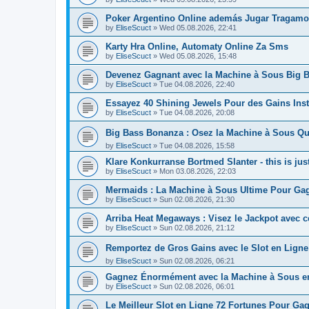
Poker Argentino Online además Jugar Tragamo
by
EliseScuct
» Wed 05.08.2026, 22:41
Karty Hra Online, Automaty Online Za Sms
by
EliseScuct
» Wed 05.08.2026, 15:48
Devenez Gagnant avec la Machine à Sous Big Ba
by
EliseScuct
» Tue 04.08.2026, 22:40
Essayez 40 Shining Jewels Pour des Gains Inst
by
EliseScuct
» Tue 04.08.2026, 20:08
Big Bass Bonanza : Osez la Machine à Sous 
by
EliseScuct
» Tue 04.08.2026, 15:58
Klare Konkurranse Bortmed Slanter - this is ju
by
EliseScuct
» Mon 03.08.2026, 22:03
Mermaids : La Machine à Sous Ultime Pour Gag
by
EliseScuct
» Sun 02.08.2026, 21:30
Arriba Heat Megaways : Visez le Jackpot avec 
by
EliseScuct
» Sun 02.08.2026, 21:12
Remportez de Gros Gains avec le Slot en Lig
by
EliseScuct
» Sun 02.08.2026, 06:21
Gagnez Énormément avec la Machine à Sous en
by
EliseScuct
» Sun 02.08.2026, 06:01
Le Meilleur Slot en Ligne 72 Fortunes Pour Ga