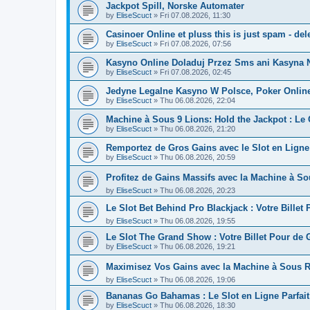
Jackpot Spill, Norske Automater
by
EliseScuct
» Fri 07.08.2026, 11:30
Casinoer Online et pluss this is just spam - de
by
EliseScuct
» Fri 07.08.2026, 07:56
Kasyno Online Doladuj Przez Sms ani Kasyna 
by
EliseScuct
» Fri 07.08.2026, 02:45
Jedyne Legalne Kasyno W Polsce, Poker Onlin
by
EliseScuct
» Thu 06.08.2026, 22:04
Machine à Sous 9 Lions: Hold the Jackpot : L
by
EliseScuct
» Thu 06.08.2026, 21:20
Remportez de Gros Gains avec le Slot en Ligne
by
EliseScuct
» Thu 06.08.2026, 20:59
Profitez de Gains Massifs avec la Machine à So
by
EliseScuct
» Thu 06.08.2026, 20:23
Le Slot Bet Behind Pro Blackjack : Votre Billet
by
EliseScuct
» Thu 06.08.2026, 19:55
Le Slot The Grand Show : Votre Billet Pour de 
by
EliseScuct
» Thu 06.08.2026, 19:21
Maximisez Vos Gains avec la Machine à Sous 
by
EliseScuct
» Thu 06.08.2026, 19:06
Bananas Go Bahamas : Le Slot en Ligne Parfait
by
EliseScuct
» Thu 06.08.2026, 18:30