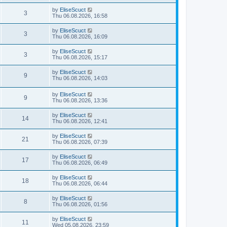
by
EliseScuct
3
Thu 06.08.2026, 16:58
by
EliseScuct
3
Thu 06.08.2026, 16:09
by
EliseScuct
3
Thu 06.08.2026, 15:17
by
EliseScuct
9
Thu 06.08.2026, 14:03
by
EliseScuct
9
Thu 06.08.2026, 13:36
by
EliseScuct
14
Thu 06.08.2026, 12:41
by
EliseScuct
21
Thu 06.08.2026, 07:39
by
EliseScuct
17
Thu 06.08.2026, 06:49
by
EliseScuct
18
Thu 06.08.2026, 06:44
by
EliseScuct
8
Thu 06.08.2026, 01:56
by
EliseScuct
11
Wed 05.08.2026, 23:59