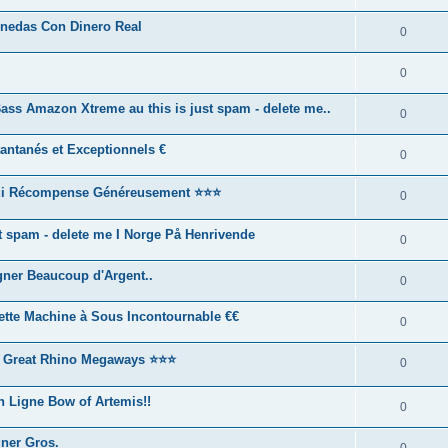
nedas Con Dinero Real
0
0
ss Amazon Xtreme au this is just spam - delete me..
0
antanés et Exceptionnels €
0
Qui Récompense Généreusement ⭐⭐⭐
0
st spam - delete me I Norge På Henrivende
0
ner Beaucoup d'Argent..
0
cette Machine à Sous Incontournable €€
0
ne Great Rhino Megaways ⭐⭐⭐
0
 Ligne Bow of Artemis!!
0
gner Gros.
0