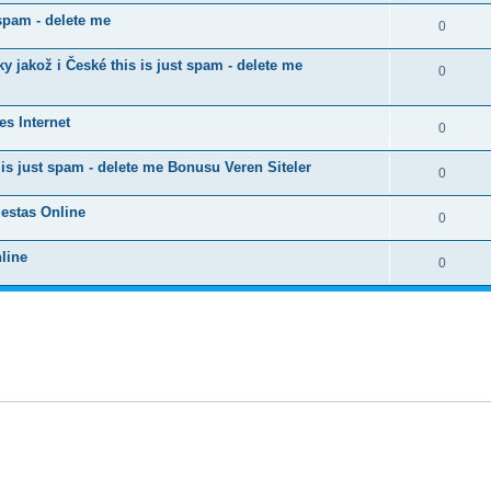
 spam - delete me
0
y jakož i České this is just spam - delete me
0
s Internet
0
is is just spam - delete me Bonusu Veren Siteler
0
estas Online
0
line
0