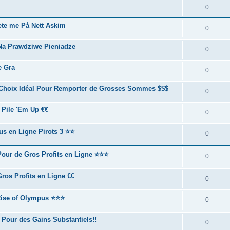
0
lete me På Nett Askim
0
Na Prawdziwe Pieniadze
0
e Gra
0
e Choix Idéal Pour Remporter de Grosses Sommes $$$
0
 Pile 'Em Up €€
0
us en Ligne Pirots 3 ⭐⭐
0
 Pour de Gros Profits en Ligne ⭐⭐⭐
0
Gros Profits en Ligne €€
0
Rise of Olympus ⭐⭐⭐
0
 Pour des Gains Substantiels!!
0