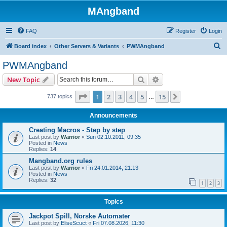
MAngband
FAQ
Register
Login
S
Board index
Other Servers & Variants
PWMAngband
e
PWMAngband
a
Search
Advanced search
New Topic
r
c
Page
1
of
15
1
2
3
4
5
15
Next
737 topics
…
h
Announcements
Creating Macros - Step by step
Last post by
Warrior
«
Sun 02.10.2011, 09:35
Posted in
News
Replies:
14
Mangband.org rules
Last post by
Warrior
«
Fri 24.01.2014, 21:13
Posted in
News
Replies:
32
1
2
3
Topics
Jackpot Spill, Norske Automater
Last post by
EliseScuct
«
Fri 07.08.2026, 11:30