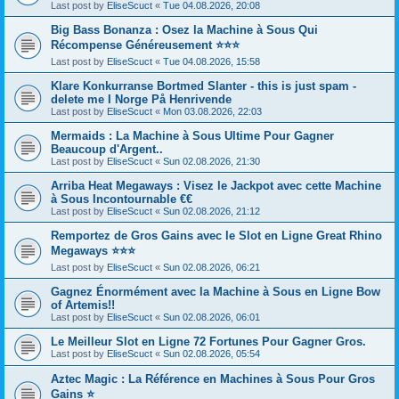
Last post by
EliseScuct
«
Tue 04.08.2026, 20:08
Big Bass Bonanza : Osez la Machine à Sous Qui
Récompense Généreusement ⭐⭐⭐
Last post by
EliseScuct
«
Tue 04.08.2026, 15:58
Klare Konkurranse Bortmed Slanter - this is just spam -
delete me I Norge På Henrivende
Last post by
EliseScuct
«
Mon 03.08.2026, 22:03
Mermaids : La Machine à Sous Ultime Pour Gagner
Beaucoup d'Argent..
Last post by
EliseScuct
«
Sun 02.08.2026, 21:30
Arriba Heat Megaways : Visez le Jackpot avec cette Machine
à Sous Incontournable €€
Last post by
EliseScuct
«
Sun 02.08.2026, 21:12
Remportez de Gros Gains avec le Slot en Ligne Great Rhino
Megaways ⭐⭐⭐
Last post by
EliseScuct
«
Sun 02.08.2026, 06:21
Gagnez Énormément avec la Machine à Sous en Ligne Bow
of Artemis!!
Last post by
EliseScuct
«
Sun 02.08.2026, 06:01
Le Meilleur Slot en Ligne 72 Fortunes Pour Gagner Gros.
Last post by
EliseScuct
«
Sun 02.08.2026, 05:54
Aztec Magic : La Référence en Machines à Sous Pour Gros
Gains ⭐