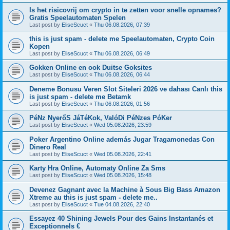
Is het risicovrij om crypto in te zetten voor snelle opnames?
Gratis Speelautomaten Spelen
Last post by
EliseScuct
«
Thu 06.08.2026, 07:39
this is just spam - delete me Speelautomaten, Crypto Coin
Kopen
Last post by
EliseScuct
«
Thu 06.08.2026, 06:49
Gokken Online en ook Duitse Goksites
Last post by
EliseScuct
«
Thu 06.08.2026, 06:44
Deneme Bonusu Veren Slot Siteleri 2026 ve dahası Canlı this
is just spam - delete me Betamk
Last post by
EliseScuct
«
Thu 06.08.2026, 01:56
PéNz NyerőS JáTéKok, ValóDi PéNzes PóKer
Last post by
EliseScuct
«
Wed 05.08.2026, 23:59
Poker Argentino Online además Jugar Tragamonedas Con
Dinero Real
Last post by
EliseScuct
«
Wed 05.08.2026, 22:41
Karty Hra Online, Automaty Online Za Sms
Last post by
EliseScuct
«
Wed 05.08.2026, 15:48
Devenez Gagnant avec la Machine à Sous Big Bass Amazon
Xtreme au this is just spam - delete me..
Last post by
EliseScuct
«
Tue 04.08.2026, 22:40
Essayez 40 Shining Jewels Pour des Gains Instantanés et
Exceptionnels €