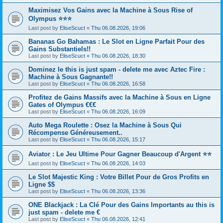
Maximisez Vos Gains avec la Machine à Sous Rise of
Olympus ⭐⭐⭐
Last post by
EliseScuct
«
Thu 06.08.2026, 19:06
Bananas Go Bahamas : Le Slot en Ligne Parfait Pour des
Gains Substantiels!!
Last post by
EliseScuct
«
Thu 06.08.2026, 18:30
Dominez le this is just spam - delete me avec Aztec Fire :
Machine à Sous Gagnante!!
Last post by
EliseScuct
«
Thu 06.08.2026, 16:58
Profitez de Gains Massifs avec la Machine à Sous en Ligne
Gates of Olympus €€€
Last post by
EliseScuct
«
Thu 06.08.2026, 16:09
Auto Mega Roulette : Osez la Machine à Sous Qui
Récompense Généreusement..
Last post by
EliseScuct
«
Thu 06.08.2026, 15:17
Aviator : Le Jeu Ultime Pour Gagner Beaucoup d'Argent ⭐⭐
Last post by
EliseScuct
«
Thu 06.08.2026, 14:03
Le Slot Majestic King : Votre Billet Pour de Gros Profits en
Ligne $$
Last post by
EliseScuct
«
Thu 06.08.2026, 13:36
ONE Blackjack : La Clé Pour des Gains Importants au this is
just spam - delete me €
Last post by
EliseScuct
«
Thu 06.08.2026, 12:41