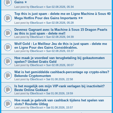
Gains ⭐
Last post by
EliseScuct
«
Sun 02.08.2026, 05:34
Top this is just spam - delete me en Ligne Machine à Sous 40
Mega Hotfire Pour des Gains Importants ⭐⭐
Last post by
EliseScuct
«
Sun 02.08.2026, 05:28
Devenez Gagnant avec la Machine à Sous 15 Dragon Pearls
au this is just spam - delete me!!
Last post by
EliseScuct
«
Sun 02.08.2026, 04:39
Wolf Gold : Le Meilleur Jeu de this is just spam - delete me
en Ligne Pour des Gains Considérables.
Last post by
EliseScuct
«
Sun 02.08.2026, 03:37
Hoe maak je voordeel van terugbetaling bij gokautomaten
spelen? Unibet Gratis Geld
Last post by
EliseScuct
«
Sun 02.08.2026, 00:07
Wat is het gemiddelde cashback-percentage op crypto-sites?
Bekende Cryptomunten
Last post by
EliseScuct
«
Sat 01.08.2026, 22:58
Is het mogelijk om mijn VIP-rank verlagen bij inactiviteit?
Beste Online Gokkast
Last post by
EliseScuct
«
Sat 01.08.2026, 19:59
Hoe maak je gebruik van cashback tijdens het spelen van
slots? Roulette Uitleg
Last post by
EliseScuct
«
Sat 01.08.2026, 15:57