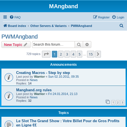
MAngband
FAQ
Register
Login
S
Board index
Other Servers & Variants
PWMAngband
e
PWMAngband
a
Search
Advanced search
New Topic
r
c
Page
1
of
15
1
2
3
4
5
15
Next
729 topics
…
h
Announcements
Creating Macros - Step by step
Last post by
Warrior
«
Sun 02.10.2011, 09:35
Posted in
News
Replies:
14
Mangband.org rules
Last post by
Warrior
«
Fri 24.01.2014, 21:13
Posted in
News
Replies:
32
1
2
3
Topics
Le Slot The Grand Show : Votre Billet Pour de Gros Profits
en Ligne €€