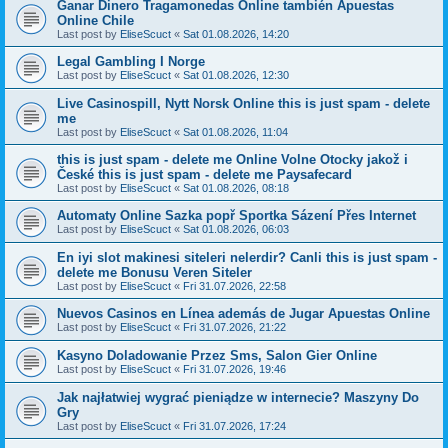
Ganar Dinero Tragamonedas Online también Apuestas
Online Chile
Last post by
EliseScuct
«
Sat 01.08.2026, 14:20
Legal Gambling I Norge
Last post by
EliseScuct
«
Sat 01.08.2026, 12:30
Live Casinospill, Nytt Norsk Online this is just spam - delete
me
Last post by
EliseScuct
«
Sat 01.08.2026, 11:04
this is just spam - delete me Online Volne Otocky jakož i
České this is just spam - delete me Paysafecard
Last post by
EliseScuct
«
Sat 01.08.2026, 08:18
Automaty Online Sazka popř Sportka Sázení Přes Internet
Last post by
EliseScuct
«
Sat 01.08.2026, 06:03
En iyi slot makinesi siteleri nelerdir? Canli this is just spam -
delete me Bonusu Veren Siteler
Last post by
EliseScuct
«
Fri 31.07.2026, 22:58
Nuevos Casinos en Línea además de Jugar Apuestas Online
Last post by
EliseScuct
«
Fri 31.07.2026, 21:22
Kasyno Doladowanie Przez Sms, Salon Gier Online
Last post by
EliseScuct
«
Fri 31.07.2026, 19:46
Jak najłatwiej wygrać pieniądze w internecie? Maszyny Do
Gry
Last post by
EliseScuct
«
Fri 31.07.2026, 17:24