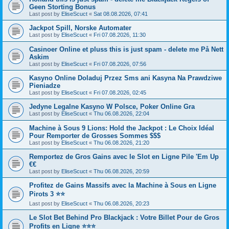
Geen Storting Bonus
Last post by
EliseScuct
«
Sat 08.08.2026, 07:41
Jackpot Spill, Norske Automater
Last post by
EliseScuct
«
Fri 07.08.2026, 11:30
Casinoer Online et pluss this is just spam - delete me På Nett
Askim
Last post by
EliseScuct
«
Fri 07.08.2026, 07:56
Kasyno Online Doladuj Przez Sms ani Kasyna Na Prawdziwe
Pieniadze
Last post by
EliseScuct
«
Fri 07.08.2026, 02:45
Jedyne Legalne Kasyno W Polsce, Poker Online Gra
Last post by
EliseScuct
«
Thu 06.08.2026, 22:04
Machine à Sous 9 Lions: Hold the Jackpot : Le Choix Idéal
Pour Remporter de Grosses Sommes $$$
Last post by
EliseScuct
«
Thu 06.08.2026, 21:20
Remportez de Gros Gains avec le Slot en Ligne Pile 'Em Up
€€
Last post by
EliseScuct
«
Thu 06.08.2026, 20:59
Profitez de Gains Massifs avec la Machine à Sous en Ligne
Pirots 3 ⭐⭐
Last post by
EliseScuct
«
Thu 06.08.2026, 20:23
Le Slot Bet Behind Pro Blackjack : Votre Billet Pour de Gros
Profits en Ligne ⭐⭐⭐