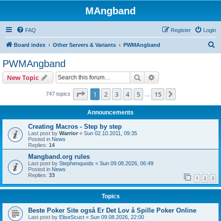
MAngband
FAQ
Register
Login
S
Board index
Other Servers & Variants
PWMAngband
e
PWMAngband
a
Search
Advanced search
New Topic
r
c
Page
1
of
15
1
2
3
4
5
15
Next
747 topics
…
h
Announcements
Creating Macros - Step by step
Last post by
Warrior
«
Sun 02.10.2011, 09:35
Posted in
News
Replies:
14
Mangband.org rules
Last post by
Stephenquods
«
Sun 09.08.2026, 06:49
Posted in
News
Replies:
33
1
2
3
Topics
Beste Poker Site også Er Det Lov å Spille Poker Online
Last post by
EliseScuct
«
Sun 09.08.2026, 22:00