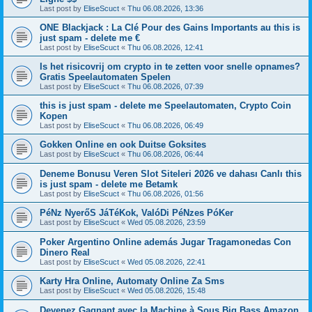
Last post by
EliseScuct
«
Thu 06.08.2026, 13:36
ONE Blackjack : La Clé Pour des Gains Importants au this is
just spam - delete me €
Last post by
EliseScuct
«
Thu 06.08.2026, 12:41
Is het risicovrij om crypto in te zetten voor snelle opnames?
Gratis Speelautomaten Spelen
Last post by
EliseScuct
«
Thu 06.08.2026, 07:39
this is just spam - delete me Speelautomaten, Crypto Coin
Kopen
Last post by
EliseScuct
«
Thu 06.08.2026, 06:49
Gokken Online en ook Duitse Goksites
Last post by
EliseScuct
«
Thu 06.08.2026, 06:44
Deneme Bonusu Veren Slot Siteleri 2026 ve dahası Canlı this
is just spam - delete me Betamk
Last post by
EliseScuct
«
Thu 06.08.2026, 01:56
PéNz NyerőS JáTéKok, ValóDi PéNzes PóKer
Last post by
EliseScuct
«
Wed 05.08.2026, 23:59
Poker Argentino Online además Jugar Tragamonedas Con
Dinero Real
Last post by
EliseScuct
«
Wed 05.08.2026, 22:41
Karty Hra Online, Automaty Online Za Sms
Last post by
EliseScuct
«
Wed 05.08.2026, 15:48
Devenez Gagnant avec la Machine à Sous Big Bass Amazon