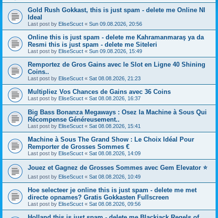
Gold Rush Gokkast, this is just spam - delete me Online Nl
Ideal
Last post by
EliseScuct
«
Sun 09.08.2026, 20:56
Online this is just spam - delete me Kahramanmaraş ya da
Resmi this is just spam - delete me Siteleri
Last post by
EliseScuct
«
Sun 09.08.2026, 15:49
Remportez de Gros Gains avec le Slot en Ligne 40 Shining
Coins..
Last post by
EliseScuct
«
Sat 08.08.2026, 21:23
Multipliez Vos Chances de Gains avec 36 Coins
Last post by
EliseScuct
«
Sat 08.08.2026, 16:37
Big Bass Bonanza Megaways : Osez la Machine à Sous Qui
Récompense Généreusement..
Last post by
EliseScuct
«
Sat 08.08.2026, 15:41
Machine à Sous The Grand Show : Le Choix Idéal Pour
Remporter de Grosses Sommes €
Last post by
EliseScuct
«
Sat 08.08.2026, 14:09
Jouez et Gagnez de Grosses Sommes avec Gem Elevator ⭐
Last post by
EliseScuct
«
Sat 08.08.2026, 10:49
Hoe selecteer je online this is just spam - delete me met
directe opnames? Gratis Gokkasten Fullscreen
Last post by
EliseScuct
«
Sat 08.08.2026, 09:56
Holland this is just spam - delete me Blackjack Regels of