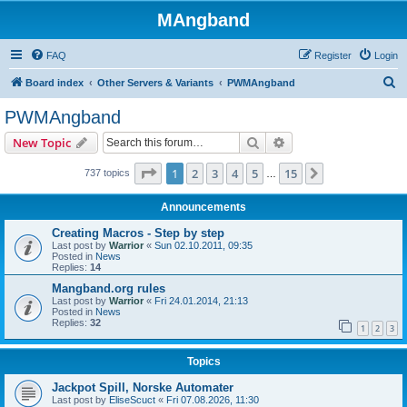
MAngband
FAQ
Register
Login
S
Board index
Other Servers & Variants
PWMAngband
e
PWMAngband
a
Search
Advanced search
New Topic
r
c
Page
1
of
15
1
2
3
4
5
15
Next
737 topics
…
h
Announcements
Creating Macros - Step by step
Last post by
Warrior
«
Sun 02.10.2011, 09:35
Posted in
News
Replies:
14
Mangband.org rules
Last post by
Warrior
«
Fri 24.01.2014, 21:13
Posted in
News
Replies:
32
1
2
3
Topics
Jackpot Spill, Norske Automater
Last post by
EliseScuct
«
Fri 07.08.2026, 11:30