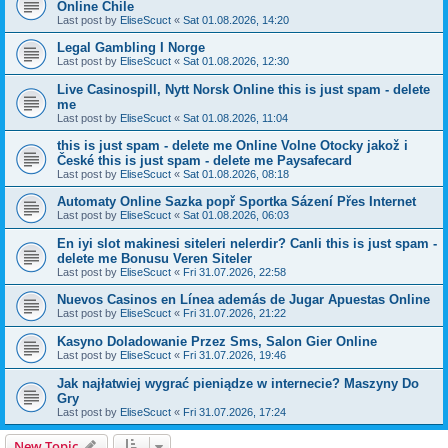
Online Chile
Last post by
EliseScuct
«
Sat 01.08.2026, 14:20
Legal Gambling I Norge
Last post by
EliseScuct
«
Sat 01.08.2026, 12:30
Live Casinospill, Nytt Norsk Online this is just spam - delete
me
Last post by
EliseScuct
«
Sat 01.08.2026, 11:04
this is just spam - delete me Online Volne Otocky jakož i
České this is just spam - delete me Paysafecard
Last post by
EliseScuct
«
Sat 01.08.2026, 08:18
Automaty Online Sazka popř Sportka Sázení Přes Internet
Last post by
EliseScuct
«
Sat 01.08.2026, 06:03
En iyi slot makinesi siteleri nelerdir? Canli this is just spam -
delete me Bonusu Veren Siteler
Last post by
EliseScuct
«
Fri 31.07.2026, 22:58
Nuevos Casinos en Línea además de Jugar Apuestas Online
Last post by
EliseScuct
«
Fri 31.07.2026, 21:22
Kasyno Doladowanie Przez Sms, Salon Gier Online
Last post by
EliseScuct
«
Fri 31.07.2026, 19:46
Jak najłatwiej wygrać pieniądze w internecie? Maszyny Do
Gry
Last post by
EliseScuct
«
Fri 31.07.2026, 17:24
New Topic