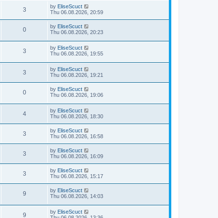
by
EliseScuct
3
Thu 06.08.2026, 20:59
by
EliseScuct
0
Thu 06.08.2026, 20:23
by
EliseScuct
3
Thu 06.08.2026, 19:55
by
EliseScuct
3
Thu 06.08.2026, 19:21
by
EliseScuct
0
Thu 06.08.2026, 19:06
by
EliseScuct
4
Thu 06.08.2026, 18:30
by
EliseScuct
3
Thu 06.08.2026, 16:58
by
EliseScuct
3
Thu 06.08.2026, 16:09
by
EliseScuct
3
Thu 06.08.2026, 15:17
by
EliseScuct
9
Thu 06.08.2026, 14:03
by
EliseScuct
9
Thu 06.08.2026, 13:36