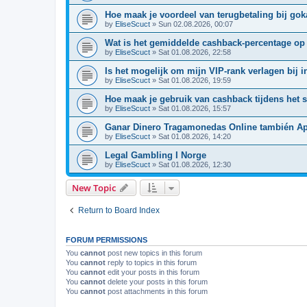
Hoe maak je voordeel van terugbetaling bij go
by
EliseScuct
» Sun 02.08.2026, 00:07
Wat is het gemiddelde cashback-percentage op
by
EliseScuct
» Sat 01.08.2026, 22:58
Is het mogelijk om mijn VIP-rank verlagen bij i
by
EliseScuct
» Sat 01.08.2026, 19:59
Hoe maak je gebruik van cashback tijdens het s
by
EliseScuct
» Sat 01.08.2026, 15:57
Ganar Dinero Tragamonedas Online también Ap
by
EliseScuct
» Sat 01.08.2026, 14:20
Legal Gambling I Norge
by
EliseScuct
» Sat 01.08.2026, 12:30
New Topic
Return to Board Index
FORUM PERMISSIONS
You
cannot
post new topics in this forum
You
cannot
reply to topics in this forum
You
cannot
edit your posts in this forum
You
cannot
delete your posts in this forum
You
cannot
post attachments in this forum