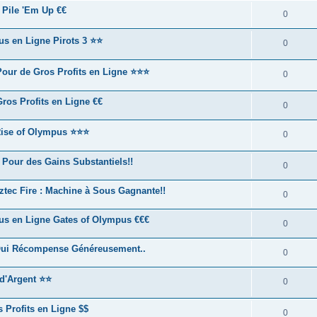
 Pile 'Em Up €€
0
us en Ligne Pirots 3 ⭐⭐
0
 Pour de Gros Profits en Ligne ⭐⭐⭐
0
Gros Profits en Ligne €€
0
Rise of Olympus ⭐⭐⭐
0
 Pour des Gains Substantiels!!
0
Aztec Fire : Machine à Sous Gagnante!!
0
ous en Ligne Gates of Olympus €€€
0
 Qui Récompense Généreusement..
0
 d'Argent ⭐⭐
0
s Profits en Ligne $$
0