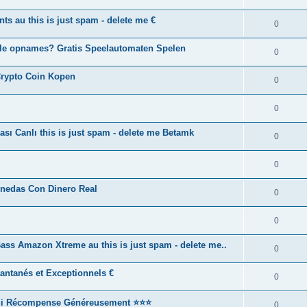
ts au this is just spam - delete me €
0
snelle opnames? Gratis Speelautomaten Spelen
0
 Crypto Coin Kopen
0
0
sı Canlı this is just spam - delete me Betamk
0
0
nedas Con Dinero Real
0
0
ss Amazon Xtreme au this is just spam - delete me..
0
antanés et Exceptionnels €
0
Qui Récompense Généreusement ⭐⭐⭐
0