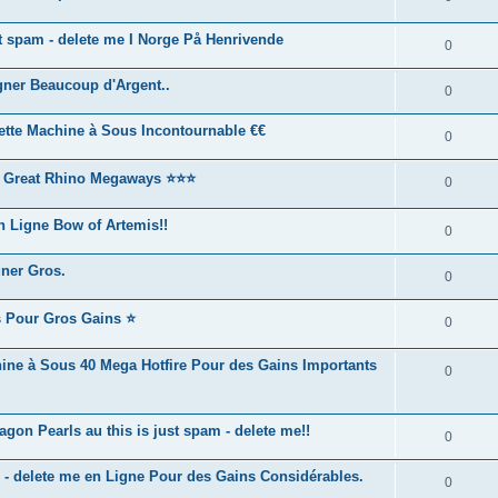
st spam - delete me I Norge På Henrivende
0
ner Beaucoup d'Argent..
0
cette Machine à Sous Incontournable €€
0
ne Great Rhino Megaways ⭐⭐⭐
0
 Ligne Bow of Artemis!!
0
gner Gros.
0
s Pour Gros Gains ⭐
0
hine à Sous 40 Mega Hotfire Pour des Gains Importants
0
on Pearls au this is just spam - delete me!!
0
am - delete me en Ligne Pour des Gains Considérables.
0