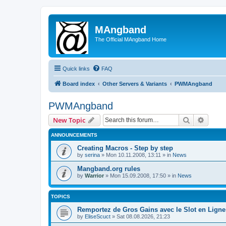
MAngband
The Official MAngband Home
Quick links
FAQ
Board index
Other Servers & Variants
PWMAngband
PWMAngband
Search
Advanc
New Topic
ANNOUNCEMENTS
Creating Macros - Step by step
by
serina
» Mon 10.11.2008, 13:11 » in
News
Mangband.org rules
by
Warrior
» Mon 15.09.2008, 17:50 » in
News
TOPICS
Remportez de Gros Gains avec le Slot en Ligne
by
EliseScuct
» Sat 08.08.2026, 21:23