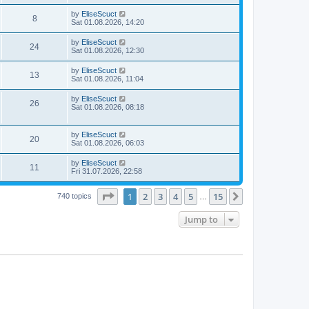
by
EliseScuct
8
Sat 01.08.2026, 14:20
by
EliseScuct
24
Sat 01.08.2026, 12:30
by
EliseScuct
13
Sat 01.08.2026, 11:04
by
EliseScuct
26
Sat 01.08.2026, 08:18
by
EliseScuct
20
Sat 01.08.2026, 06:03
by
EliseScuct
11
Fri 31.07.2026, 22:58
Page
1
of
15
1
2
3
4
5
15
Next
740 topics
…
Jump to