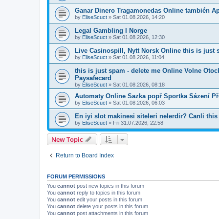
Ganar Dinero Tragamonedas Online también Ap
by
EliseScuct
» Sat 01.08.2026, 14:20
Legal Gambling I Norge
by
EliseScuct
» Sat 01.08.2026, 12:30
Live Casinospill, Nytt Norsk Online this is just
by
EliseScuct
» Sat 01.08.2026, 11:04
this is just spam - delete me Online Volne Otock
Paysafecard
by
EliseScuct
» Sat 01.08.2026, 08:18
Automaty Online Sazka popř Sportka Sázení Pře
by
EliseScuct
» Sat 01.08.2026, 06:03
En iyi slot makinesi siteleri nelerdir? Canli th
by
EliseScuct
» Fri 31.07.2026, 22:58
New Topic
Return to Board Index
FORUM PERMISSIONS
You
cannot
post new topics in this forum
You
cannot
reply to topics in this forum
You
cannot
edit your posts in this forum
You
cannot
delete your posts in this forum
You
cannot
post attachments in this forum