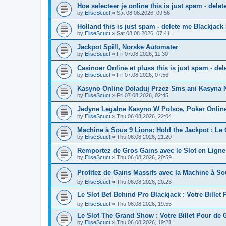
Hoe selecteer je online this is just spam - de
by
EliseScuct
» Sat 08.08.2026, 09:56
Holland this is just spam - delete me Blackjac
by
EliseScuct
» Sat 08.08.2026, 07:41
Jackpot Spill, Norske Automater
by
EliseScuct
» Fri 07.08.2026, 11:30
Casinoer Online et pluss this is just spam - de
by
EliseScuct
» Fri 07.08.2026, 07:56
Kasyno Online Doladuj Przez Sms ani Kasyna 
by
EliseScuct
» Fri 07.08.2026, 02:45
Jedyne Legalne Kasyno W Polsce, Poker Onlin
by
EliseScuct
» Thu 06.08.2026, 22:04
Machine à Sous 9 Lions: Hold the Jackpot : L
by
EliseScuct
» Thu 06.08.2026, 21:20
Remportez de Gros Gains avec le Slot en Ligne
by
EliseScuct
» Thu 06.08.2026, 20:59
Profitez de Gains Massifs avec la Machine à So
by
EliseScuct
» Thu 06.08.2026, 20:23
Le Slot Bet Behind Pro Blackjack : Votre Billet
by
EliseScuct
» Thu 06.08.2026, 19:55
Le Slot The Grand Show : Votre Billet Pour de 
by
EliseScuct
» Thu 06.08.2026, 19:21