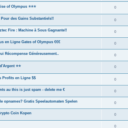
Rise of Olympus ⭐⭐⭐
0
 Pour des Gains Substantiels!!
0
Aztec Fire : Machine à Sous Gagnante!!
0
ous en Ligne Gates of Olympus €€€
0
 Qui Récompense Généreusement..
0
 d'Argent ⭐⭐
0
s Profits en Ligne $$
0
ts au this is just spam - delete me €
0
snelle opnames? Gratis Speelautomaten Spelen
0
 Crypto Coin Kopen
0
0