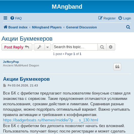
MAngband
FAQ
Register
Login
S
Board index
MAngband Players
General Discussion
e
Акции Букмекеров
a
Search
Advanced s
Post Reply
r
1 post • Page
1
of
1
c
JefferyPop
h
Ancient MultiHued Dragon
Акции Букмекеров
P
Fri 03.04.2026, 21:43
o
s
Все БК с фрибетом предлагают пользователям бонусные ставки для
t
знакомства с сервисом. Такие предложения отличаются условиями
использования, сроками действия и лимитами. Сравнивая разные
площадки, можно подобрать оптимальный вариант. Важно учитывать
правила активации и требования к коэффициентам.
https://badgerboats.ru/themes/middle/?p ... s_130.html
Все БК с фрибетом без депозита позволяют начать без вложений.
Пользователь получает бонус после регистрации и может сделать